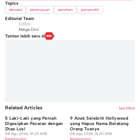
Topics
dewasa
perempuan
pendiam
penyendiri
Editorial Team
Editor
Mega Dini
Tonton lebih seru di
Related Articles
See More
5 Laki-Laki yang Pernah
9 Anak Selebriti Hollywood
5 
Digosipkan Pacaran dengan
yang Hapus Nama Belakang
We
Zhao Lusi
Orang Tuanya
M
08 Agu 2026, 18:20 WIB
08 Agu 2026, 16:20 WIB
08
Relationship
Relationship
Re