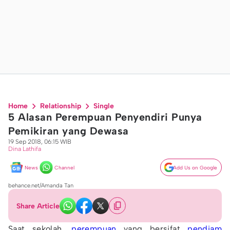
Home
Relationship
Single
5 Alasan Perempuan Penyendiri Punya
Pemikiran yang Dewasa
19 Sep 2018, 06:15 WIB
Dina Lathifa
News
Channel
Add Us on Google
behance.net/Amanda Tan
Share Article
Saat sekolah,
perempuan
yang bersifat
pendiam