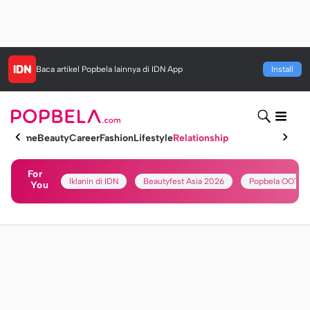
Baca artikel
Popbela
lainnya di IDN App
Install
Home
Beauty
Career
Fashion
Lifestyle
Relationship
For
Iklanin di IDN
Beautyfest Asia 2026
Popbela OOTD
You