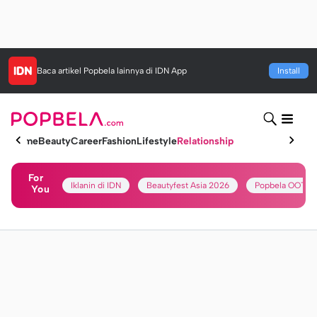
Baca artikel
Popbela
lainnya di IDN App
Install
Home
Beauty
Career
Fashion
Lifestyle
Relationship
For
Iklanin di IDN
Beautyfest Asia 2026
Popbela OOTD
You