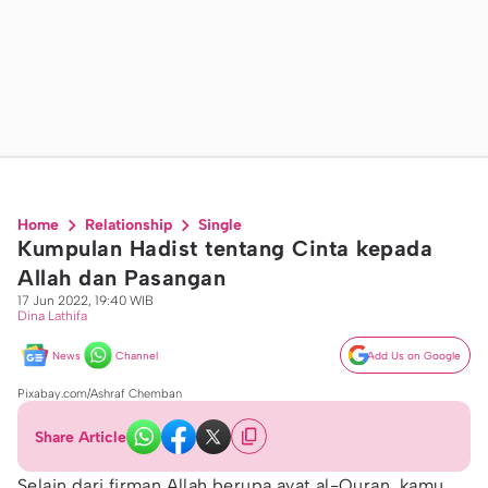
Home
Relationship
Single
Kumpulan Hadist tentang Cinta kepada
Allah dan Pasangan
17 Jun 2022, 19:40 WIB
Dina Lathifa
News
Channel
Add Us on Google
Pixabay.com/Ashraf Chemban
Share Article
Selain dari firman Allah berupa ayat al-Quran, kamu