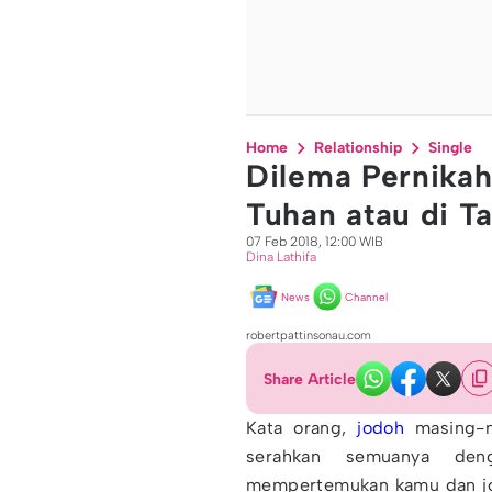
Home
Relationship
Single
Dilema Pernikah
Tuhan atau di T
07 Feb 2018, 12:00 WIB
Dina Lathifa
News
Channel
robertpattinsonau.com
Share Article
Kata orang,
jodoh
masing-m
serahkan semuanya den
mempertemukan kamu dan jo