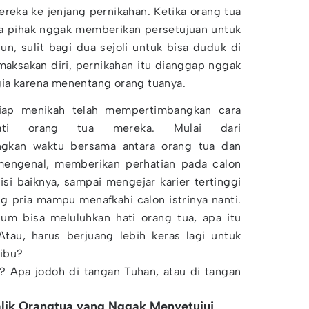
eka ke jenjang pernikahan. Ketika orang tua
ua pihak nggak memberikan persetujuan untuk
n, sulit bagi dua sejoli untuk bisa duduk di
aksakan diri, pernikahan itu dianggap nggak
ia karena menentang orang tuanya.
iap menikah telah mempertimbangkan cara
ati orang tua mereka. Mulai dari
gkan waktu bersama antara orang tua dan
mengenal, memberikan perhatian pada calon
si baiknya, sampai mengejar karier tertinggi
g pria mampu menafkahi calon istrinya nanti.
um bisa meluluhkan hati orang tua, apa itu
tau, harus berjuang lebih keras lagi untuk
 ibu?
 Apa jodoh di tangan Tuhan, atau di tangan
lik Orangtua yang Nggak Menyetujui