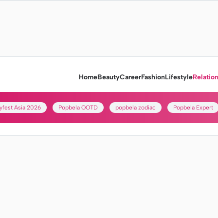
Home
Beauty
Career
Fashion
Lifestyle
Relatio
yfest Asia 2026
Popbela OOTD
popbela zodiac
Popbela Expert