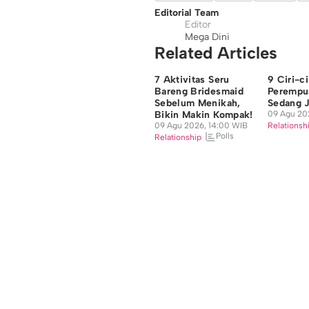
Editorial Team
Editor
Mega Dini
Related Articles
7 Aktivitas Seru
9 Ciri-c
Bareng Bridesmaid
Perempu
Sebelum Menikah,
Sedang J
Bikin Makin Kompak!
09 Agu 20
09 Agu 2026, 14:00 WIB
Relationsh
Polls
Relationship