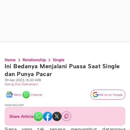
Home
Relationship
Single
Ini Bedanya Menjalani Puasa Saat Single
dan Punya Pacar
09 Apr 2023, 16:20 WIB
Ajeng Dwi Damarasri
News
Channel
Add Us on Google
www.ozy.com
Share Article
Siapa yang tak senang menyambut datangnya