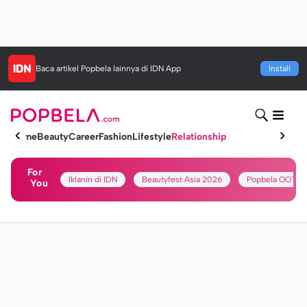
Baca artikel
Popbela
lainnya di IDN App
Install
Home
Beauty
Career
Fashion
Lifestyle
Relationship
For
Iklanin di IDN
Beautyfest Asia 2026
Popbela OOTD
You