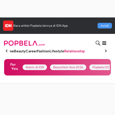
Baca artikel
Popbela
lainnya di IDN App
Install
Home
Beauty
Career
Fashion
Lifestyle
Relationship
For
Iklanin di IDN
Beautyfest Asia 2026
Popbela OOTD
You