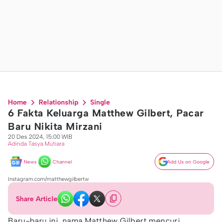
Home
Relationship
Single
6 Fakta Keluarga Matthew Gilbert, Pacar
Baru Nikita Mirzani
20 Des 2024, 15:00 WIB
Adinda Tasya Mutiara
News
Channel
Add Us on Google
Instagram.com/matthewgilbertw
Share Article
Baru-baru ini, nama Matthew Gilbert mencuri