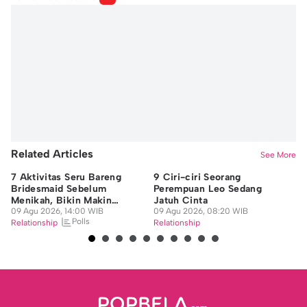
Related Articles
See More
7 Aktivitas Seru Bareng
9 Ciri-ciri Seorang
5 
Bridesmaid Sebelum
Perempuan Leo Sedang
Di
Menikah, Bikin Makin
Jatuh Cinta
Zh
Kompak!
09 Agu 2026, 14:00 WIB
09 Agu 2026, 08:20 WIB
08
Polls
Relationship
Relationship
Re