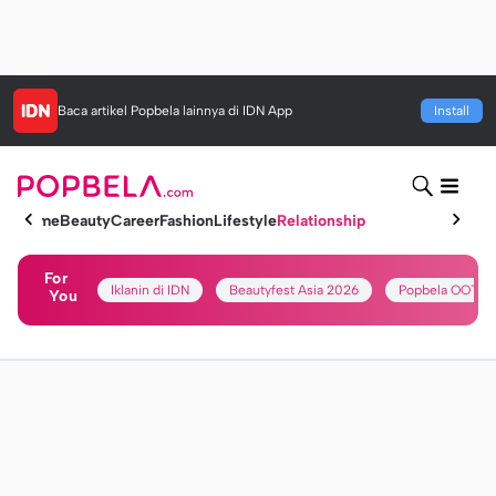
Baca artikel
Popbela
lainnya di IDN App
Install
Home
Beauty
Career
Fashion
Lifestyle
Relationship
For
Iklanin di IDN
Beautyfest Asia 2026
Popbela OOTD
You