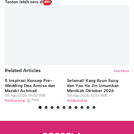
Tonton lebih seru di
Related Articles
See More
5 Inspirasi Konsep Pre-
Selamat! Kang Kyun Sung
7 
Wedding Dea Annisa dan
dan Yoo Ha Jin Umumkan
da
Mazaki Achmad
Menikah Oktober 2026
M
08 Agu 2026, 14:00 WIB
08 Agu 2026, 12:00 WIB
B
08
Polls
Relationship
Relationship
Re