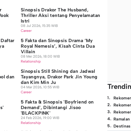
r
Sinopsis Drakor The Husband,
Wook
Thriller Aksi tentang Penyelamatan
Istri
08 Jul 2026, 15:35 WIB
Career
Daftar
5 Fakta dan Sinopsis Drama ‘My
ya
Royal Nemesis’, Kisah Cinta Dua
Villain
08 Mei 2026, 18:00 WIB
Relationship
Sinopsis Still Shining dan Jadwal
bol dan
Tayangnya, Drakor Park Jin Young
dan Kim Min Ju
Trendi
04 Mar 2026, 10:55 WIB
Career
1
.
Rekomen
5 Fakta & Sinopsis 'Boyfriend on
2
.
Rekomen
s'
Demand', Dibintangi Jisoo
3
.
Rekomen
'BLACKPINK'
24 Feb 2026, 19:00 WIB
4
.
Ramalan
Relationship
5
.
Destinas