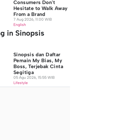
Consumers Don't
Hesitate to Walk Away
From a Brand
7 Aug 2026, 11:00 WIB
English
g in Sinopsis
Sinopsis dan Daftar
Pemain My Bias, My
Boss, Terjebak Cinta
Segitiga
05 Agu 2026, 15:55 WIB
Lifestyle