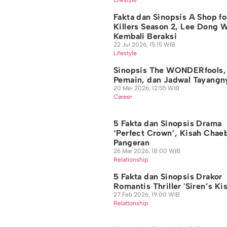
Lifestyle
Fakta dan Sinopsis A Shop fo
Killers Season 2, Lee Dong 
Kembali Beraksi
22 Jul 2026, 15:15 WIB
Lifestyle
Sinopsis The WONDERfools, 
Pemain, dan Jadwal Tayangn
20 Mei 2026, 12:55 WIB
Career
5 Fakta dan Sinopsis Drama
‘Perfect Crown’, Kisah Chae
Pangeran
26 Mar 2026, 18:00 WIB
Relationship
5 Fakta dan Sinopsis Drakor
Romantis Thriller 'Siren’s Kis
27 Feb 2026, 19:00 WIB
Relationship