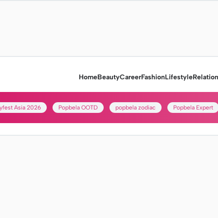
Home
Beauty
Career
Fashion
Lifestyle
Relatio
yfest Asia 2026
Popbela OOTD
popbela zodiac
Popbela Expert