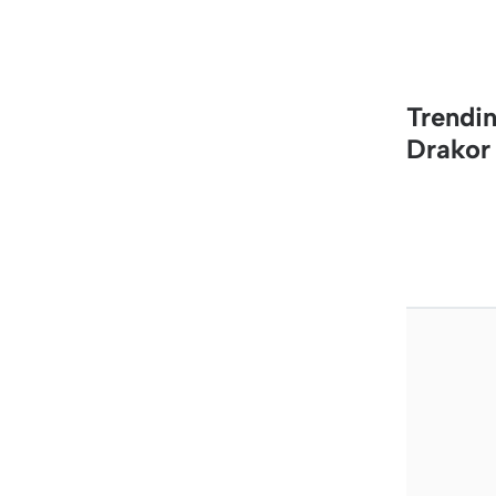
Trendin
Drakor