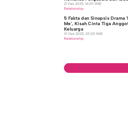
21 Des 2025, 16:00 WIB
Relationship
5 Fakta dan Sinopsis Drama 
Me', Kisah Cinta Tiga Anggo
Keluarga
10 Des 2025, 20:00 WIB
Relationship