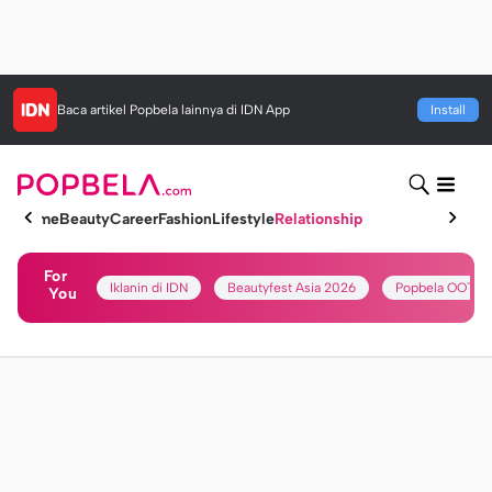
Baca artikel
Popbela
lainnya di IDN App
Install
Home
Beauty
Career
Fashion
Lifestyle
Relationship
For
Iklanin di IDN
Beautyfest Asia 2026
Popbela OOTD
You