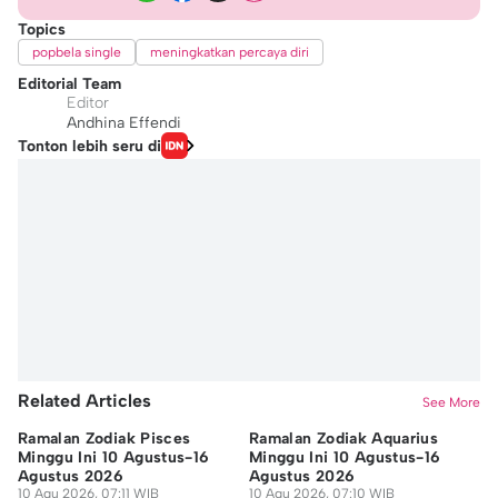
Topics
popbela single
meningkatkan percaya diri
Editorial Team
Editor
Andhina Effendi
Tonton lebih seru di
Related Articles
See More
Ramalan Zodiak Pisces
Ramalan Zodiak Aquarius
Ra
Minggu Ini 10 Agustus-16
Minggu Ini 10 Agustus-16
Mi
Agustus 2026
Agustus 2026
Ag
10 Agu 2026, 07:11 WIB
10 Agu 2026, 07:10 WIB
10