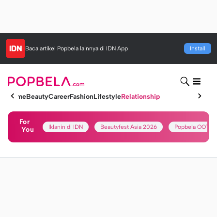
Baca artikel
Popbela
lainnya di IDN App
Install
Home
Beauty
Career
Fashion
Lifestyle
Relationship
For
Iklanin di IDN
Beautyfest Asia 2026
Popbela OOTD
You