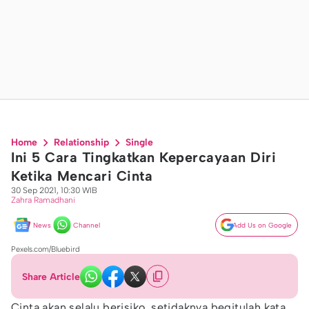
Home
Relationship
Single
Ini 5 Cara Tingkatkan Kepercayaan Diri
Ketika Mencari Cinta
30 Sep 2021, 10:30 WIB
Zahra Ramadhani
News
Channel
Add Us on Google
Pexels.com/Bluebird
Share Article
Cinta akan selalu berisiko, setidaknya begitulah kata