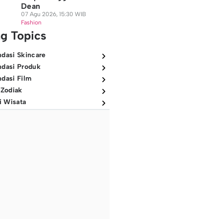
Dean
07 Agu 2026, 15:30 WIB
Fashion
ng Topics
dasi Skincare
dasi Produk
dasi Film
 Zodiak
i Wisata