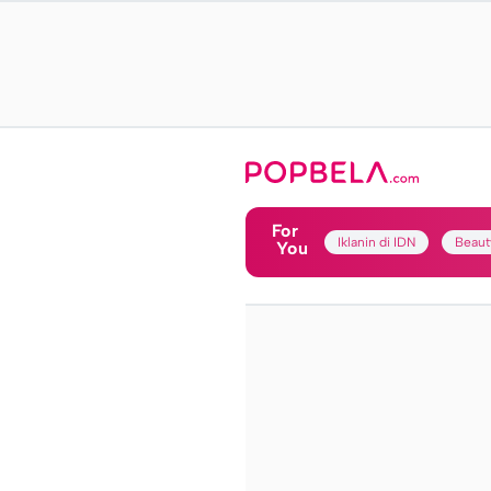
For
Iklanin di IDN
Beaut
You