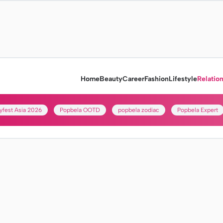
Home
Beauty
Career
Fashion
Lifestyle
Relatio
yfest Asia 2026
Popbela OOTD
popbela zodiac
Popbela Expert