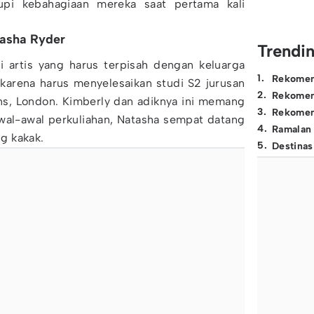
pi kebahagiaan mereka saat pertama kali
tasha Ryder
Trendi
i artis yang harus terpisah dengan keluarga
1
.
Rekomen
 karena harus menyelesaikan studi S2 jurusan
2
.
Rekomen
ins, London. Kimberly dan adiknya ini memang
3
.
Rekomen
awal-awal perkuliahan, Natasha sempat datang
4
.
Ramalan
g kakak.
5
.
Destinas