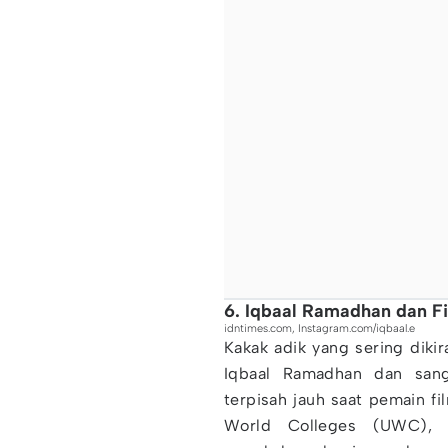
6. Iqbaal Ramadhan dan F
idntimes.com, Instagram.com/iqbaal.e
Kakak adik yang sering diki
Iqbaal Ramadhan dan sang
terpisah jauh saat pemain f
World Colleges (UWC), A