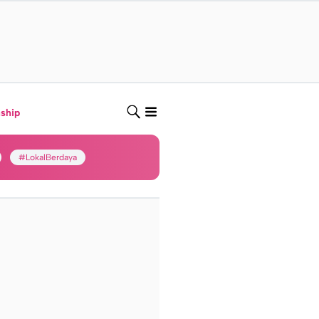
nship
#LokalBerdaya