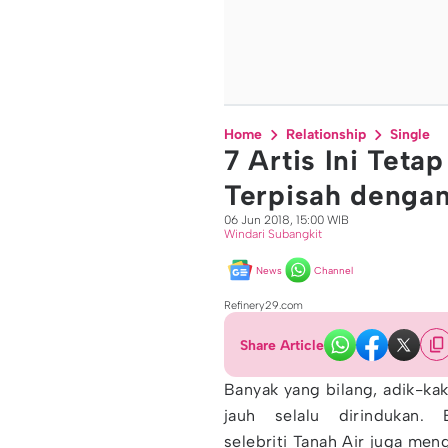
Home
Relationship
Single
7 Artis Ini Tet
Terpisah denga
06 Jun 2018, 15:00 WIB
Windari Subangkit
News
Channel
Refinery29.com
Share Article
Banyak yang bilang, adik-kak
jauh selalu dirindukan.
selebriti Tanah Air juga meng