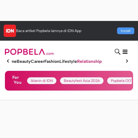
Baca artikel
Popbela
lainnya di IDN App
Install
Home
Beauty
Career
Fashion
Lifestyle
Relationship
For
Iklanin di IDN
Beautyfest Asia 2026
Popbela OOTD
You