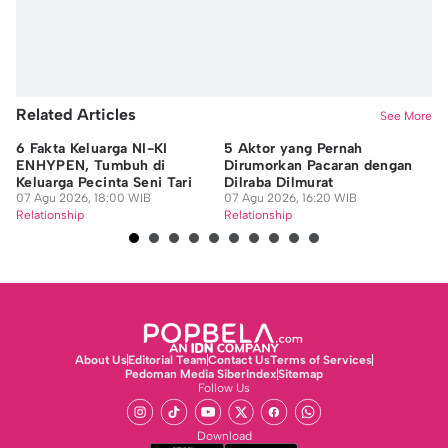
Related Articles
See More
6 Fakta Keluarga NI-KI
5 Aktor yang Pernah
7 
ENHYPEN, Tumbuh di
Dirumorkan Pacaran dengan
Pa
Keluarga Pecinta Seni Tari
Dilraba Dilmurat
Me
07 Agu 2026, 18:00 WIB
07 Agu 2026, 16:20 WIB
Ca
07
Relationship
Relationship
Re
About Us
Editorial Team
Contact Us
Terms of Services
Pedoman Media Siber
Index
Sitemap
Follow Us
Download