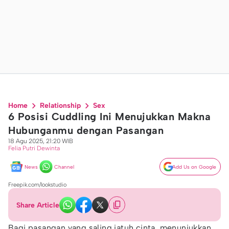
Home
Relationship
Sex
6 Posisi Cuddling Ini Menujukkan Makna
Hubunganmu dengan Pasangan
18 Agu 2025, 21:20 WIB
Felia Putri Dewinta
News
Channel
Add Us on Google
Freepik.com/lookstudio
Share Article
Bagi pasangan yang saling jatuh cinta, menunjukkan