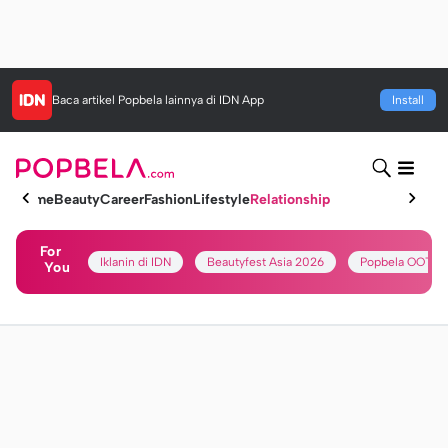
Baca artikel
Popbela
lainnya di IDN App
Install
Home
Beauty
Career
Fashion
Lifestyle
Relationship
For
Iklanin di IDN
Beautyfest Asia 2026
Popbela OOTD
You