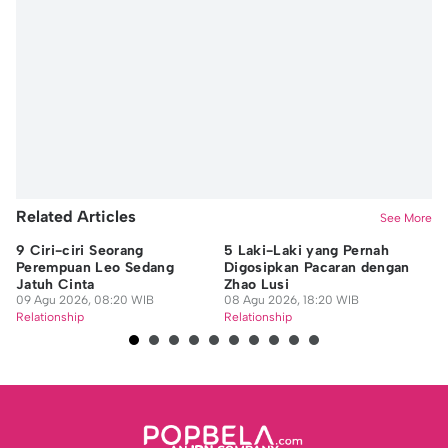
Related Articles
See More
9 Ciri-ciri Seorang
5 Laki-Laki yang Pernah
9 
Perempuan Leo Sedang
Digosipkan Pacaran dengan
ya
Jatuh Cinta
Zhao Lusi
Or
09 Agu 2026, 08:20 WIB
08 Agu 2026, 18:20 WIB
08
Relationship
Relationship
Re