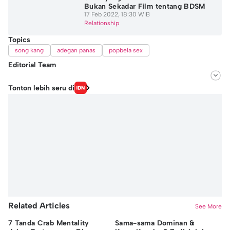
Bukan Sekadar Film tentang BDSM
17 Feb 2022, 18:30 WIB
Relationship
Topics
song kang
adegan panas
popbela sex
Editorial Team
Editor
Tonton lebih seru di
Hidayat Taufik
Editor
Fairaz Tsiqat
Related Articles
See More
7 Tanda Crab Mentality
Sama-sama Dominan &
Pe