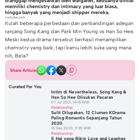
dianggap mengesankan oleh warganet, keduanya dinilai
memiliki chemistry dan intimacy yang luar biasa,
hingga banyak yang menjadi shipper mereka.
youtube.com
Itulah beberapa perbedaan dan perbandingan adegan
ranjang Song Kang dan Park Min Young vs Han So Hee.
Meski kedua drama tersebut berhasil menampilkan
chemistry yang baik, tapi kamu lebih suka yang mana
nih, Bela?
Share Article
Curated For You
Intim di Nevertheless, Song Kang &
Han So Hee Diisukan Pacaran
07 Jul 2021, 14:15 WIB
Relationship
Sulit Dilupakan, 12 Ciuman KDrama
Paling Romantis Sepanjang Tahun
2020
15 Des 2020, 11:35 WIB
Relationship
5 Hal yang Bikin Love and Leashes