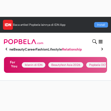
Baca artikel
Popbela
lainnya di IDN App
Install
Home
Beauty
Career
Fashion
Lifestyle
Relationship
For
Iklanin di IDN
Beautyfest Asia 2026
Popbela OOTD
You