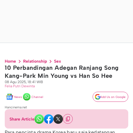
Home
Relationship
Sex
10 Perbandingan Adegan Ranjang Song
Kang-Park Min Young vs Han So Hee
08 Agu 2025, 18:41 WIB
Felia Putri Dewinta
News
Channel
Add Us on Google
Hancinema.net
Share Article
Para pencinta drama Korea baru saja kedatangan