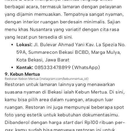
berbagai acara, termasuk lamaran dengan pelayanan
yang dijamin memuaskan. Tempatnya sangat nyaman,
dengan interior ruangan berdesain minimalis. Sajian
menu khas Nusantara yang variatif dengan cita rasa
yang lezat pun tersedia di sini.
Lokasi:
Jl. Bulevar Ahmad Yani Kav. La Spezia No.
59A, Summarecon Bekasi BCBD, Marga Mulya,
Kota Bekasi, Jawa Barat
Kontak:
085333478899 (WhatsApp)
9. Kebun Mertua
Restoran Kebon Mertua (instagram.com/kebunmertua_id)
Restoran untuk lamaran lainnya yang menawarkan
suasana nyaman di Bekasi ialah Kebun Mertua. Di sini,
kamu bisa pilih area dalam ruangan, ataupun luar
ruangan. Restoran ini juga mempunyai beberapa spot
foto yang estetik untuk kebutuhan dokumentasimu.
Dibanderol dengan harga
start
dari Rp100 ribuan per-
pax
, kamu sudah bisa menyewa restoran ini untuk