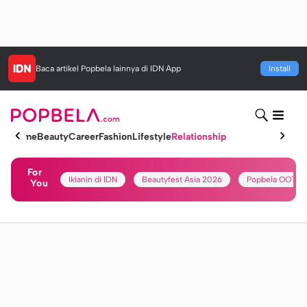
Baca artikel
Popbela
lainnya di IDN App
Install
Home
Beauty
Career
Fashion
Lifestyle
Relationship
For
Iklanin di IDN
Beautyfest Asia 2026
Popbela OOTD
You