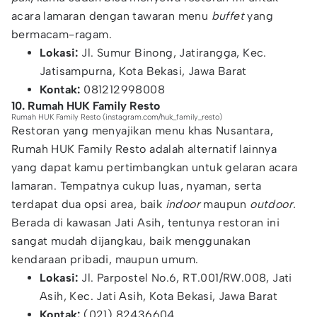
acara lamaran dengan tawaran menu
buffet
yang
bermacam-ragam.
Lokasi:
Jl. Sumur Binong, Jatirangga, Kec.
Jatisampurna, Kota Bekasi, Jawa Barat
Kontak:
081212998008
10. Rumah HUK Family Resto
Rumah HUK Family Resto (instagram.com/huk_family_resto)
Restoran yang menyajikan menu khas Nusantara,
Rumah HUK Family Resto adalah alternatif lainnya
yang dapat kamu pertimbangkan untuk gelaran acara
lamaran. Tempatnya cukup luas, nyaman, serta
terdapat dua opsi area, baik
indoor
maupun
outdoor.
Berada di kawasan Jati Asih, tentunya restoran ini
sangat mudah dijangkau, baik menggunakan
kendaraan pribadi, maupun umum.
Lokasi:
Jl. Parpostel No.6, RT.001/RW.008, Jati
Asih, Kec. Jati Asih, Kota Bekasi, Jawa Barat
Kontak:
(021) 82436604