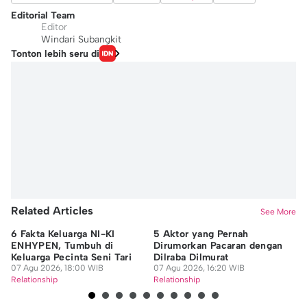
Editorial Team
Editor
Windari Subangkit
Tonton lebih seru di
Related Articles
See More
6 Fakta Keluarga NI-KI
5 Aktor yang Pernah
7 
ENHYPEN, Tumbuh di
Dirumorkan Pacaran dengan
Pa
Keluarga Pecinta Seni Tari
Dilraba Dilmurat
Me
07 Agu 2026, 18:00 WIB
07 Agu 2026, 16:20 WIB
Ca
07
Relationship
Relationship
Re