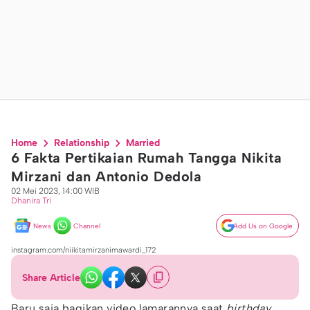
Home
Relationship
Married
6 Fakta Pertikaian Rumah Tangga Nikita
Mirzani dan Antonio Dedola
02 Mei 2023, 14:00 WIB
Dhanira Tri
News
Channel
Add Us on Google
instagram.com/niikitamirzanimawardi_172
Share Article
Baru saja bagikan video lamarannya saat
birthday