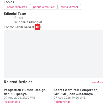
Topics
perceraian artis
popbela married
Nikita Mirzani
Editorial Team
Editor
Windari Subangkit
Tonton lebih seru di
Related Articles
See More
Pengertian Human Design
Secret Admirer: Pengertian,
6 
dan 5 Tipenya
Ciri-Ciri, dan Alasannya
E
07 Agu 2026, 21:20 WIB
07 Agu 2026, 19:20 WIB
Ke
Relationship
Relationship
07
Re