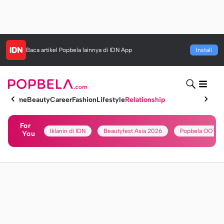
Baca artikel
Popbela
lainnya di IDN App
Install
Home
Beauty
Career
Fashion
Lifestyle
Relationship
For
Iklanin di IDN
Beautyfest Asia 2026
Popbela OOTD
You