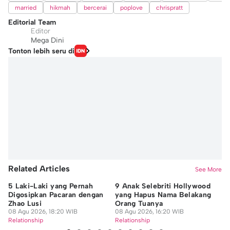
married
hikmah
bercerai
poplove
chrispratt
Editorial Team
Editor
Mega Dini
Tonton lebih seru di
Related Articles
See More
5 Laki-Laki yang Pernah
9 Anak Selebriti Hollywood
5 
Digosipkan Pacaran dengan
yang Hapus Nama Belakang
We
Zhao Lusi
Orang Tuanya
M
08 Agu 2026, 18:20 WIB
08 Agu 2026, 16:20 WIB
08
Relationship
Relationship
Re