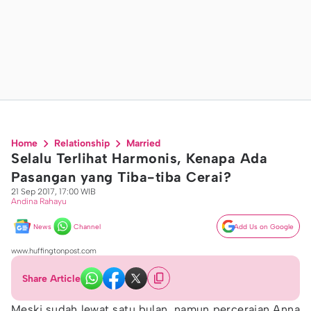
Home
Relationship
Married
Selalu Terlihat Harmonis, Kenapa Ada
Pasangan yang Tiba-tiba Cerai?
21 Sep 2017, 17:00 WIB
Andina Rahayu
News
Channel
Add Us on Google
www.huffingtonpost.com
Share Article
Meski sudah lewat satu bulan, namun perceraian Anna