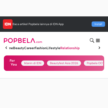
Baca artikel
Popbela
lainnya di IDN App
Install
Home
Beauty
Career
Fashion
Lifestyle
Relationship
For
Iklanin di IDN
Beautyfest Asia 2026
Popbela OOTD
You