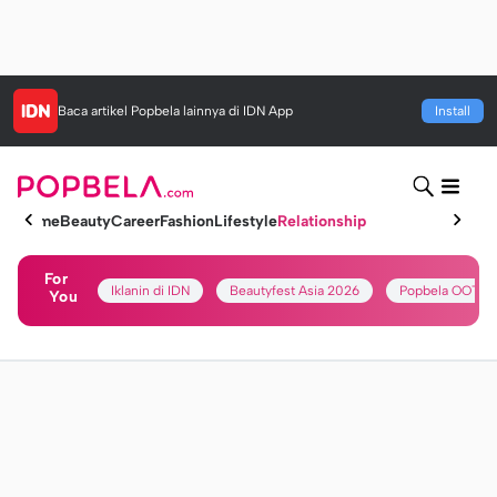
Baca artikel
Popbela
lainnya di IDN App
Install
Home
Beauty
Career
Fashion
Lifestyle
Relationship
For
Iklanin di IDN
Beautyfest Asia 2026
Popbela OOTD
You