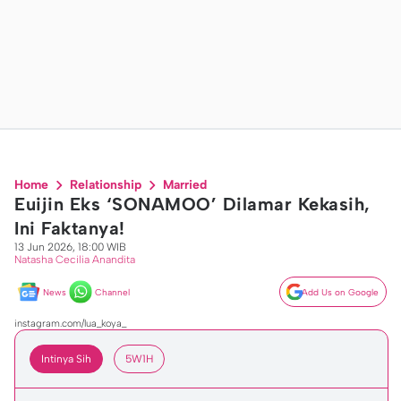
Home
Relationship
Married
Euijin Eks ‘SONAMOO’ Dilamar Kekasih,
Ini Faktanya!
13 Jun 2026, 18:00 WIB
Natasha Cecilia Anandita
News
Channel
Add Us on Google
instagram.com/lua_koya_
Intinya Sih
5W1H