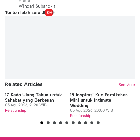
Editor
Windari Subangkit
Tonton lebih seru di
Related Articles
See More
17 Kado Ulang Tahun untuk
15 Inspirasi Kue Pernikahan
25
Sahabat yang Berkesan
Mini untuk Intimate
Te
05 Agu 2026, 21:20 WIB
Wedding
05
Relationship
05 Agu 2026, 20:00 WIB
Re
Relationship