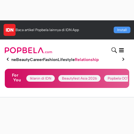
Baca artikel
Popbela
lainnya di IDN App
Install
Home
Beauty
Career
Fashion
Lifestyle
Relationship
For
Iklanin di IDN
Beautyfest Asia 2026
Popbela OOTD
You