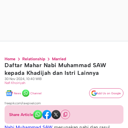
Home
Relationship
Married
Daftar Mahar Nabi Muhammad SAW
kepada Khadijah dan Istri Lainnya
30 Nov 2024, 10:40 WIB
Nafi Khoiriyah
News
Channel
Add Us on Google
freepik.com/rawpixel.com
Share Article
Nabi Muhammad SAW
merupakan nabi dan rasul