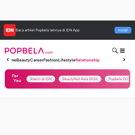
Baca artikel
Popbela
lainnya di IDN App
Install
Home
Beauty
Career
Fashion
Lifestyle
Relationship
For
Iklanin di IDN
Beautyfest Asia 2026
Popbela OOTD
You