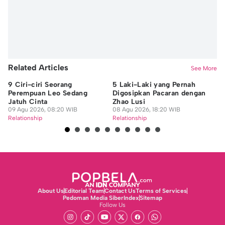
Related Articles
See More
9 Ciri-ciri Seorang
5 Laki-Laki yang Pernah
9 
Perempuan Leo Sedang
Digosipkan Pacaran dengan
ya
Jatuh Cinta
Zhao Lusi
Or
09 Agu 2026, 08:20 WIB
08 Agu 2026, 18:20 WIB
08
Relationship
Relationship
Re
About Us
Editorial Team
Contact Us
Terms of Services
Pedoman Media Siber
Index
Sitemap
Follow Us