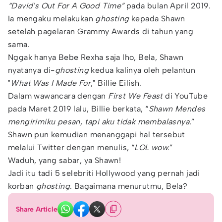
“David's Out For A Good Time”
pada bulan April 2019.
Ia mengaku melakukan
ghosting
kepada Shawn
setelah pagelaran Grammy Awards di tahun yang
sama.
Nggak hanya Bebe Rexha saja lho, Bela, Shawn
nyatanya di-
ghosting
kedua kalinya oleh pelantun
"
What Was I Made For
," Billie Eilish.
Dalam wawancara dengan
First We Feast
di YouTube
pada Maret 2019 lalu, Billie berkata, “
Shawn Mendes
mengirimiku pesan, tapi aku tidak membalasnya.
”
Shawn pun kemudian menanggapi hal tersebut
melalui Twitter dengan menulis, “
LOL wow.
”
Waduh, yang sabar, ya Shawn!
Jadi itu tadi 5 selebriti Hollywood yang pernah jadi
korban
ghosting
. Bagaimana menurutmu, Bela?
Share Article