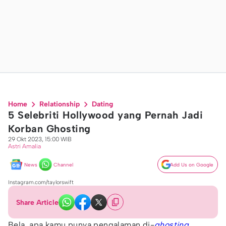
Home
Relationship
Dating
5 Selebriti Hollywood yang Pernah Jadi
Korban Ghosting
29 Okt 2023, 15:00 WIB
Astri Amalia
News
Channel
Add Us on Google
Instagram.com/taylorswift
Share Article
Bela, apa kamu punya pengalaman di-
ghosting