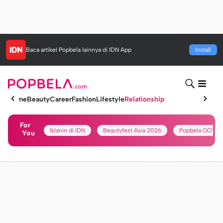
Baca artikel
Popbela
lainnya di IDN App
Install
Home
Beauty
Career
Fashion
Lifestyle
Relationship
For
Iklanin di IDN
Beautyfest Asia 2026
Popbela OOTD
You