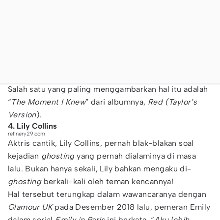
Salah satu yang paling menggambarkan hal itu adalah
“
The Moment I Knew
” dari albumnya,
Red
(Taylor’s
Version
).
4. Lily Collins
refinery29.com
Aktris cantik, Lily Collins, pernah blak-blakan soal
kejadian
ghosting
yang pernah dialaminya di masa
lalu. Bukan hanya sekali, Lily bahkan mengaku di-
ghosting
berkali-kali oleh teman kencannya!
Hal tersebut terungkap dalam wawancaranya dengan
Glamour UK
pada Desember 2018 lalu, pemeran Emily
dalam serial
Emily in Paris
ini berkata, “
Aku lebih