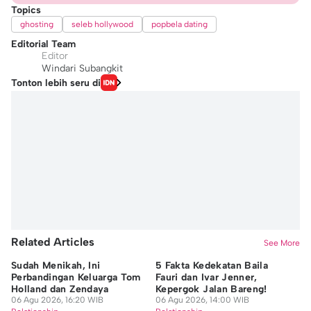
Topics
ghosting
seleb hollywood
popbela dating
Editorial Team
Editor
Windari Subangkit
Tonton lebih seru di
Related Articles
See More
Sudah Menikah, Ini
5 Fakta Kedekatan Baila
Gi
Perbandingan Keluarga Tom
Fauri dan Ivar Jenner,
Co
Holland dan Zendaya
Kepergok Jalan Bareng!
Me
06 Agu 2026, 16:20 WIB
06 Agu 2026, 14:00 WIB
06