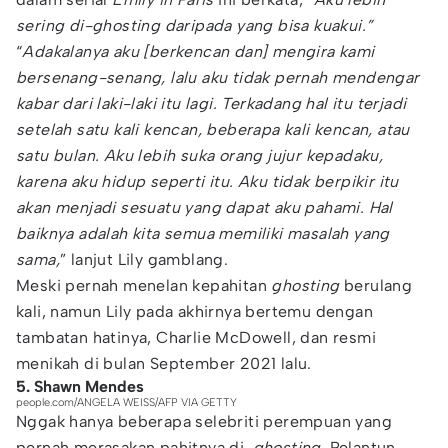
sering di-ghosting daripada yang bisa kuakui.”
“
Adakalanya aku [berkencan dan] mengira kami
bersenang-senang, lalu aku tidak pernah mendengar
kabar dari laki-laki itu lagi. Terkadang hal itu terjadi
setelah satu kali kencan, beberapa kali kencan, atau
satu bulan. Aku lebih suka orang jujur ​​kepadaku,
karena aku hidup seperti itu. Aku tidak berpikir itu
akan menjadi sesuatu yang dapat aku pahami. Hal
baiknya adalah kita semua memiliki masalah yang
sama,
” lanjut Lily gamblang.
Meski pernah menelan kepahitan
ghosting
berulang
kali, namun Lily pada akhirnya bertemu dengan
tambatan hatinya, Charlie McDowell, dan resmi
menikah di bulan September 2021 lalu.
5. Shawn Mendes
people.com/ANGELA WEISS/AFP VIA GETTY
Nggak hanya beberapa selebriti perempuan yang
pernah merasakan pahitnya di-
ghosting.
Pelantun