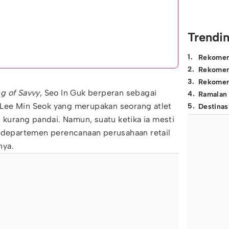
Trendi
1
.
Rekomen
2
.
Rekomen
3
.
Rekomen
g of Savvy
, Seo In Guk berperan sebagai
4
.
Ramalan
Lee Min Seok yang merupakan seorang atlet
5
.
Destinas
 kurang pandai. Namun, suatu ketika ia mesti
a departemen perencanaan perusahaan retail
nya.