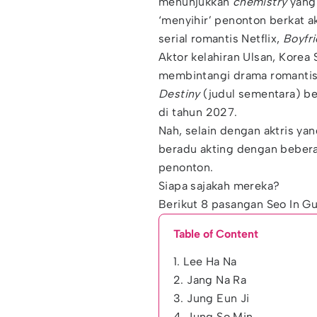
menunjukkan
chemistry
yang
‘menyihir’ penonton berkat 
serial romantis Netflix,
Boyfr
Aktor kelahiran Ulsan, Korea 
membintangi drama romantis
Destiny
(judul sementara) be
di tahun 2027.
Nah, selain dengan aktris ya
beradu akting dengan beberap
penonton.
Siapa sajakah mereka?
Berikut 8 pasangan Seo In G
Table of Content
1. Lee Ha Na
2. Jang Na Ra
3. Jung Eun Ji
4. Jung So Min