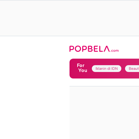
For
Iklanin di IDN
Beaut
You