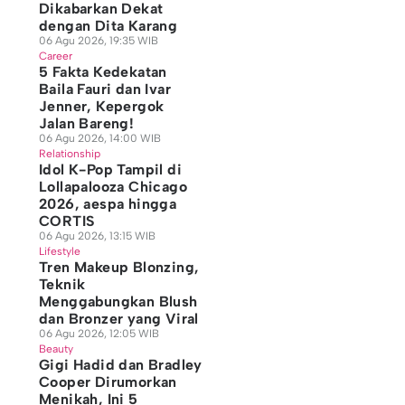
Dikabarkan Dekat
dengan Dita Karang
06 Agu 2026, 19:35 WIB
Career
5 Fakta Kedekatan
Baila Fauri dan Ivar
Jenner, Kepergok
Jalan Bareng!
06 Agu 2026, 14:00 WIB
Relationship
Idol K-Pop Tampil di
Lollapalooza Chicago
2026, aespa hingga
CORTIS
06 Agu 2026, 13:15 WIB
Lifestyle
Tren Makeup Blonzing,
Teknik
Menggabungkan Blush
dan Bronzer yang Viral
06 Agu 2026, 12:05 WIB
Beauty
Gigi Hadid dan Bradley
Cooper Dirumorkan
Menikah, Ini 5