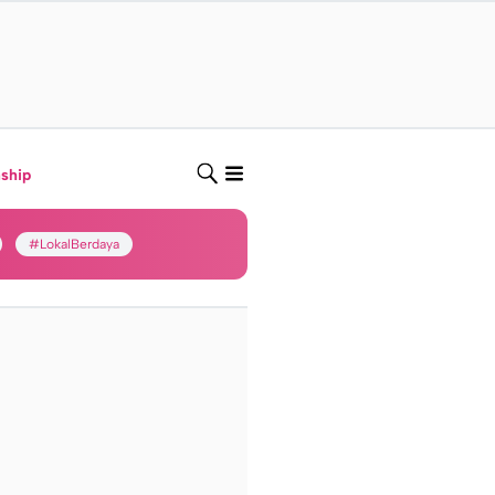
nship
#LokalBerdaya