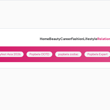
Home
Beauty
Career
Fashion
Lifestyle
Relatio
yfest Asia 2026
Popbela OOTD
popbela zodiac
Popbela Expert