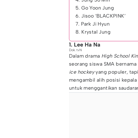
5. Go Yoon Jung
6. Jisoo ‘BLACKPINK’
7. Park Ji Hyun
8. Krystal Jung
1. Lee Ha Na
Dok. tvN
Dalam drama
High School Kin
seorang siswa SMA bernama 
ice hockey
yang populer, tapi
mengambil alih posisi kepal
untuk menggantikan saudara