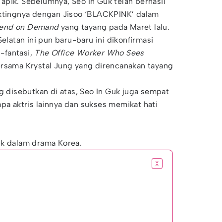
 apik. Sebelumnya, Seo In Guk telah berhasil
aktingnya dengan Jisoo ‘BLACKPINK’ dalam
iend on Demand
yang tayang pada Maret lalu.
Selatan ini pun baru-baru ini dikonfirmasi
-fantasi,
The Office Worker Who Sees
rsama Krystal Jung yang direncanakan tayang
ng disebutkan di atas, Seo In Guk juga sempat
a aktris lainnya dan sukses memikat hati
uk dalam drama Korea.