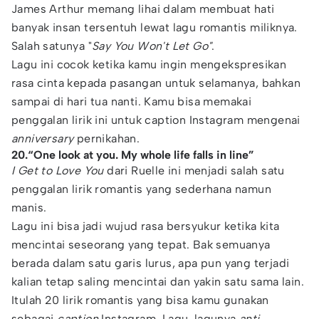
James Arthur memang lihai dalam membuat hati
banyak insan tersentuh lewat lagu romantis miliknya.
Salah satunya "
Say You Won't Let Go"
.
Lagu ini cocok ketika kamu ingin mengekspresikan
rasa cinta kepada pasangan untuk selamanya, bahkan
sampai di hari tua nanti. Kamu bisa memakai
penggalan lirik ini untuk caption Instagram mengenai
anniversary
pernikahan.
20.“One look at you. My whole life falls in line”
I Get to Love You
dari Ruelle ini menjadi salah satu
penggalan lirik romantis yang sederhana namun
manis.
Lagu ini bisa jadi wujud rasa bersyukur ketika kita
mencintai seseorang yang tepat. Bak semuanya
berada dalam satu garis lurus, apa pun yang terjadi
kalian tetap saling mencintai dan yakin satu sama lain.
Itulah 20 lirik romantis yang bisa kamu gunakan
sebagai
caption
Instagram. Lagu-lagunya
anti-