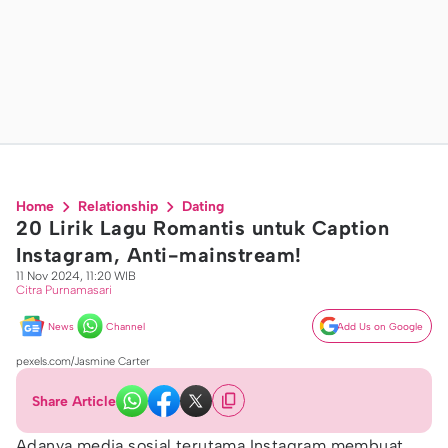
Home
Relationship
Dating
20 Lirik Lagu Romantis untuk Caption
Instagram, Anti-mainstream!
11 Nov 2024, 11:20 WIB
Citra Purnamasari
News
Channel
Add Us on Google
pexels.com/Jasmine Carter
Share Article
Adanya media sosial terutama Instagram membuat