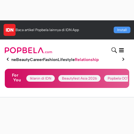
Baca artikel
Popbela
lainnya di IDN App
Install
Home
Beauty
Career
Fashion
Lifestyle
Relationship
For
Iklanin di IDN
Beautyfest Asia 2026
Popbela OOTD
You