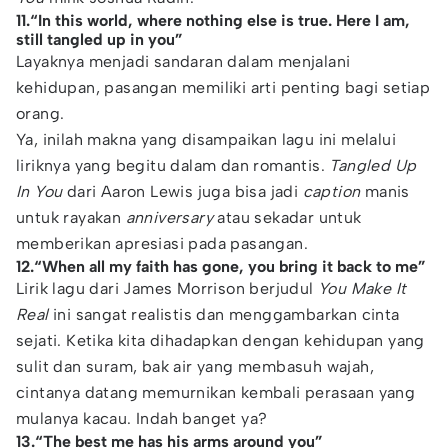
11.“In this world, where nothing else is true. Here I am,
still tangled up in you”
Layaknya menjadi sandaran dalam menjalani
kehidupan, pasangan memiliki arti penting bagi setiap
orang.
Ya, inilah makna yang disampaikan lagu ini melalui
liriknya yang begitu dalam dan romantis.
Tangled Up
In You
dari Aaron Lewis juga bisa jadi
caption
manis
untuk rayakan
anniversary
atau sekadar untuk
memberikan apresiasi pada pasangan.
12.“When all my faith has gone, you bring it back to me”
Lirik lagu dari James Morrison berjudul
You Make It
Real
ini sangat realistis dan menggambarkan cinta
sejati. Ketika kita dihadapkan dengan kehidupan yang
sulit dan suram, bak air yang membasuh wajah,
cintanya datang memurnikan kembali perasaan yang
mulanya kacau. Indah banget ya?
13.“The best me has his arms around you”