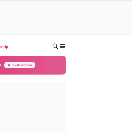
nship
#LokalBerdaya