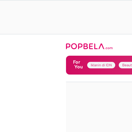
For
Iklanin di IDN
Beaut
You