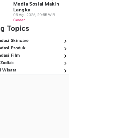
Media Sosial Makin
Langka
05 Agu 2026, 20:55 WIB
Career
ng Topics
dasi Skincare
dasi Produk
dasi Film
 Zodiak
i Wisata