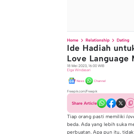
Home
Relationship
Dating
Ide Hadiah unt
Love Language 
18 Mei 2023, 16:00 WIB
Elga Windasari
News
Channel
Freepik.com/Freepik
Share Article
Tiap orang pasti memiliki
lov
beda. Ada yang lebih suka m
perbuatan. Apa pun itu, tida