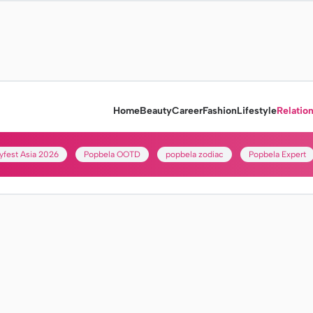
Home
Beauty
Career
Fashion
Lifestyle
Relatio
yfest Asia 2026
Popbela OOTD
popbela zodiac
Popbela Expert