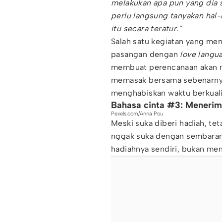
melakukan apa pun yang dia su
perlu langsung tanyakan hal-
itu secara teratur."
Salah satu kegiatan yang me
pasangan dengan
love langu
membuat perencanaan akan m
memasak bersama sebenarny
menghabiskan waktu berkual
Bahasa cinta #3: Menerima
Pexels.com/Anna Pou
Meski suka diberi hadiah, te
nggak suka dengan sembaran
hadiahnya sendiri, bukan mem