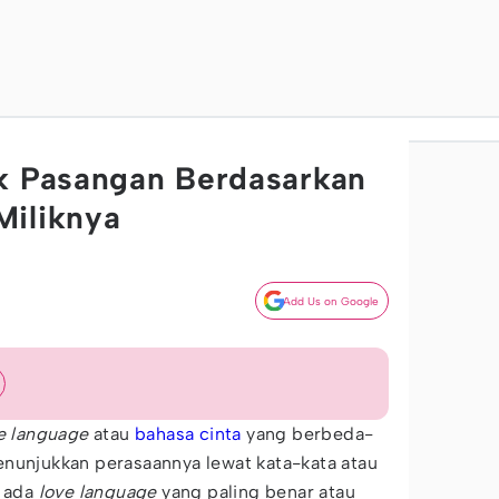
uk Pasangan Berdasarkan
Miliknya
Add Us on Google
e language
atau
bahasa cinta
yang berbeda-
enunjukkan perasaannya lewat kata-kata atau
k ada
love language
yang paling benar atau