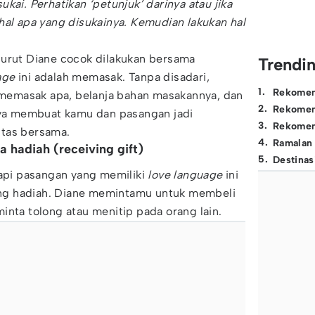
kai. Perhatikan ‘petunjuk’ darinya atau jika
hal apa yang disukainya. Kemudian lakukan hal
nurut Diane cocok dilakukan bersama
Trendi
age
ini adalah memasak. Tanpa disadari,
1
.
Rekomen
emasak apa, belanja bahan masakannya, dan
2
.
Rekomen
a membuat kamu dan pasangan jadi
3
.
Rekomen
itas bersama.
4
.
Ramalan
 hadiah (receiving gift)
5
.
Destinas
tapi pasangan yang memiliki
love language
ini
g hadiah. Diane memintamu untuk membeli
inta tolong atau menitip pada orang lain.