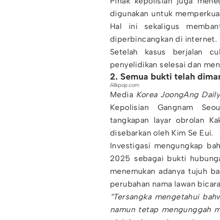
Pihak kepolisian juga men
digunakan untuk memperkuat 
Hal ini sekaligus membant
diperbincangkan di internet.
Setelah kasus berjalan cu
penyelidikan selesai dan men
2. Semua bukti telah dima
Allkpop.com
Media
Korea JoongAng Dail
Kepolisian Gangnam Seo
tangkapan layar obrolan K
disebarkan oleh Kim Se Eui.
Investigasi mengungkap bah
2025 sebagai bukti hubunga
menemukan adanya tujuh bag
perubahan nama lawan bicara
“Tersangka mengetahui bahwa
namun tetap mengunggah mat