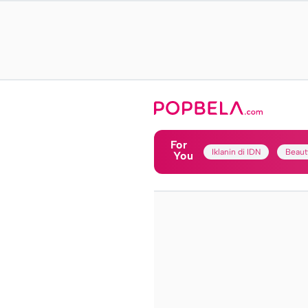
For
Iklanin di IDN
Beaut
You