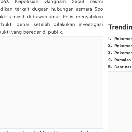
ald,
Kepolisian Gangnam Seoul resmi
dikan terkait dugaan hubungan asmara Soo
ktris masih di bawah umur. Polisi menyatakan
bukti benar setelah dilakukan investigasi
Trendi
kti yang beredar di publik.
1
.
Rekomen
2
.
Rekomen
3
.
Rekomen
4
.
Ramalan
5
.
Destinas