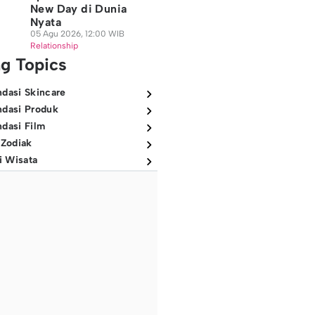
New Day di Dunia
Nyata
05 Agu 2026, 12:00 WIB
Relationship
ng Topics
dasi Skincare
dasi Produk
dasi Film
 Zodiak
i Wisata