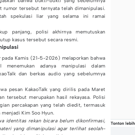
egaskan bahwa bukti-bukti yang sebelumnya
rumor tersebut ternyata telah dimanipulasi.
ah spekulasi liar yang selama ini ramai
kup panjang, polisi akhirnya memutuskan
utup kasus tersebut secara resmi.
nipulasi
y
pada Kamis (21-5-2026) melaporkan bahwa
ul menemukan adanya manipulasi dalam
akaoTalk dan berkas audio yang sebelumnya
wa pesan KakaoTalk yang dirilis pada Maret
n tersebut merupakan hasil rekayasa. Polisi
ian percakapan yang telah diedit, termasuk
 menjadi Kim Soo Hyun.
 identitas rekan bicara belum dikonfirmasi,
Tonton lebih
eri yang dimanipulasi agar terlihat seolah-