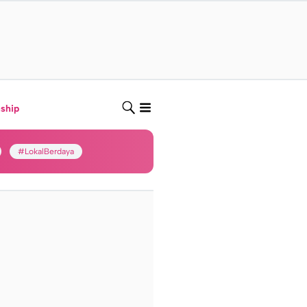
nship
#LokalBerdaya