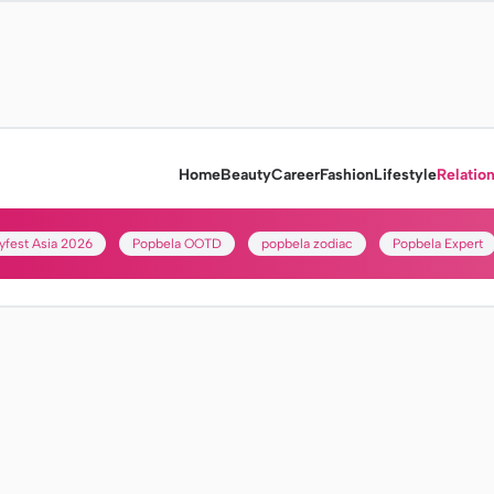
Home
Beauty
Career
Fashion
Lifestyle
Relatio
yfest Asia 2026
Popbela OOTD
popbela zodiac
Popbela Expert