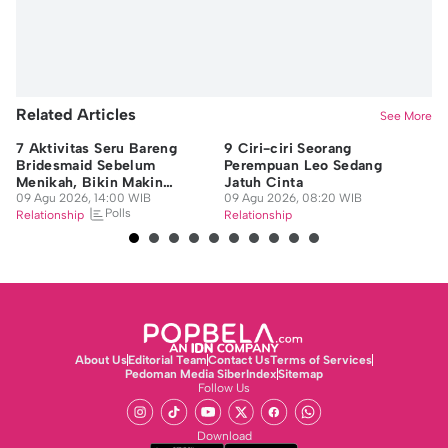
Related Articles
See More
7 Aktivitas Seru Bareng
9 Ciri-ciri Seorang
5 
Bridesmaid Sebelum
Perempuan Leo Sedang
Di
Menikah, Bikin Makin
Jatuh Cinta
Zh
Kompak!
09 Agu 2026, 14:00 WIB
09 Agu 2026, 08:20 WIB
08
Polls
Relationship
Relationship
Re
About Us
Editorial Team
Contact Us
Terms of Services
Pedoman Media Siber
Index
Sitemap
Follow Us
Download