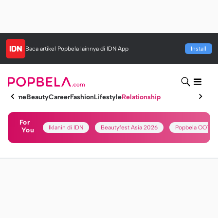
Baca artikel
Popbela
lainnya di IDN App
Install
Home
Beauty
Career
Fashion
Lifestyle
Relationship
For
Iklanin di IDN
Beautyfest Asia 2026
Popbela OOTD
You