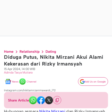
Home
Relationship
Dating
Diduga Putus, Nikita Mirzani Akui Alami
Kekerasan dari Rizky Irmansyah
15 Apr 2024, 14:00 WIB
Adinda Tasya Mutiara
News
Channel
Add Us on Google
Instagram.com/nikitamirzanimawardi_172
Share Article
Hubungan asmara
Nikita Mirzani
dan Rizky Irmansyah