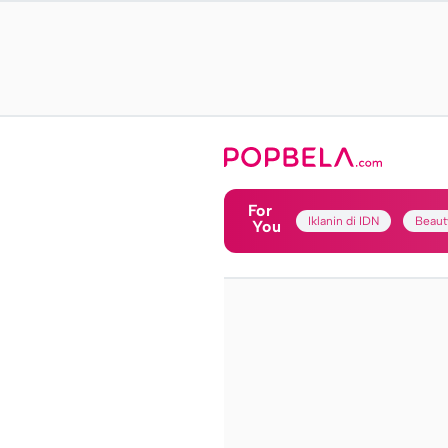
For
Iklanin di IDN
Beaut
You