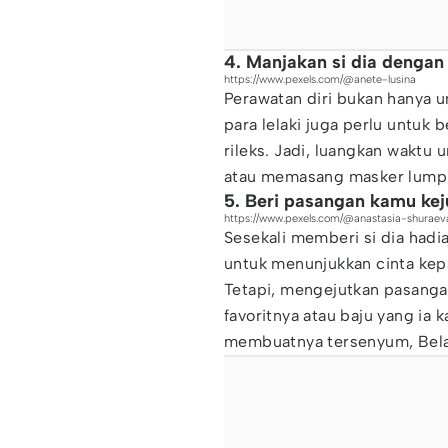
4. Manjakan si dia dengan
https://www.pexels.com/@anete-lusina
Perawatan diri bukan hanya u
para lelaki juga perlu untuk
rileks. Jadi, luangkan waktu 
atau memasang masker lumpu
5. Beri pasangan kamu kej
https://www.pexels.com/@anastasia-shuraev
Sesekali memberi si dia hadi
untuk menunjukkan cinta kepa
Tetapi, mengejutkan pasan
favoritnya atau baju yang ia 
membuatnya tersenyum, Bela