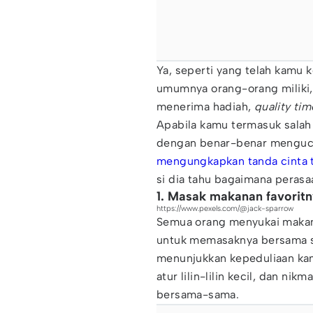
Ya, seperti yang telah kamu 
umumnya orang-orang miliki, y
menerima hadiah,
quality tim
Apabila kamu termasuk salah 
dengan benar-benar mengucap
mengungkapkan tanda cinta t
si dia tahu bagaimana peras
1. Masak makanan favorit
https://www.pexels.com/@jack-sparrow
Semua orang menyukai makan
untuk memasaknya bersama si
menunjukkan kepeduliaan kam
atur lilin-lilin kecil, dan n
bersama-sama.