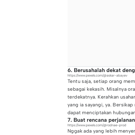
6. Berusahalah dekat den
https://www.pexels.com/@askar-abayev
Tentu saja, setiap orang memi
sebagai kekasih. Misalnya or
terdekatnya. Kerahkan usah
yang ia sayangi, ya. Bersik
dapat menciptakan hubungan
7. Buat rencana perjalanan
https://www.pexels.com/@rodnae-prod
Nggak ada yang lebih menyen