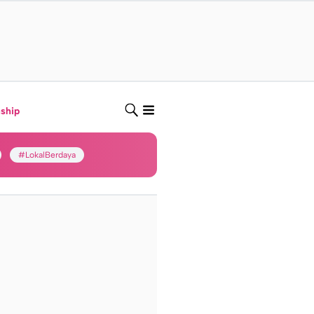
nship
#LokalBerdaya