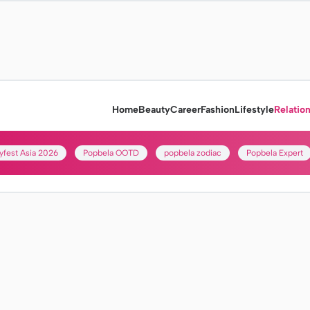
Home
Beauty
Career
Fashion
Lifestyle
Relatio
yfest Asia 2026
Popbela OOTD
popbela zodiac
Popbela Expert