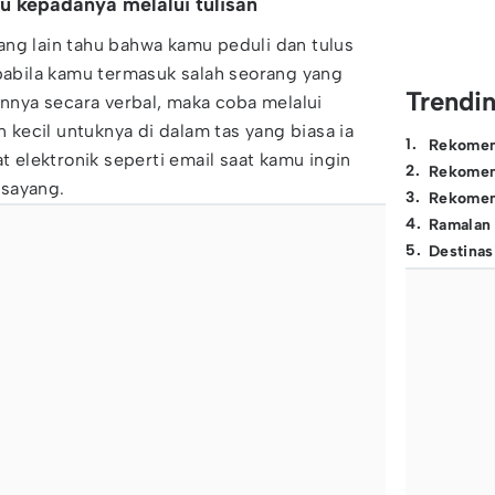
u kepadanya melalui tulisan
ang lain tahu bahwa kamu peduli dan tulus
Apabila kamu termasuk salah seorang yang
Trendi
nya secara verbal, maka coba melalui
n kecil untuknya di dalam tas yang biasa ia
1
.
Rekomen
at elektronik seperti email saat kamu ingin
2
.
Rekomen
 sayang.
3
.
Rekomen
4
.
Ramalan
5
.
Destinas