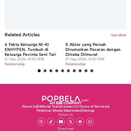
Related Articles
See More
6 Fakta Keluarga NI-KI
5 Aktor yang Pernah
7 
ENHYPEN, Tumbuh di
Dirumorkan Pacaran dengan
Pa
Keluarga Pecinta Seni Tari
Dilraba Dilmurat
Me
07 Agu 2026, 18:00 WIB
07 Agu 2026, 16:20 WIB
Ca
07
Relationship
Relationship
Re
About Us
Editorial Team
Contact Us
Terms of Services
Pedoman Media Siber
Index
Sitemap
Follow Us
Download