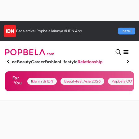
Baca artikel
Popbela
lainnya di IDN App
Install
Home
Beauty
Career
Fashion
Lifestyle
Relationship
For
Iklanin di IDN
Beautyfest Asia 2026
Popbela OOTD
You