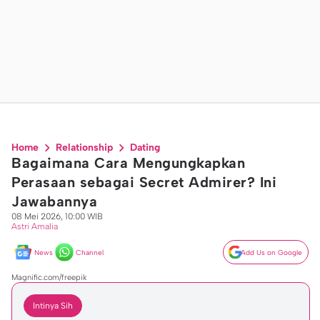
Home
Relationship
Dating
Bagaimana Cara Mengungkapkan
Perasaan sebagai Secret Admirer? Ini
Jawabannya
08 Mei 2026, 10:00 WIB
Astri Amalia
News
Channel
Add Us on Google
Magnific.com/freepik
Intinya Sih