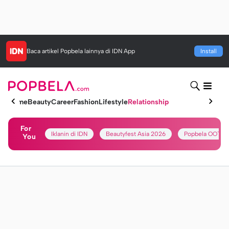
Baca artikel
Popbela
lainnya di IDN App
Install
Home
Beauty
Career
Fashion
Lifestyle
Relationship
For
Iklanin di IDN
Beautyfest Asia 2026
Popbela OOTD
You