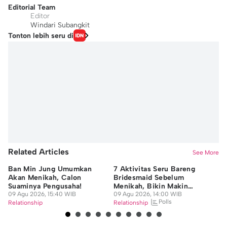
Editorial Team
Editor
Windari Subangkit
Tonton lebih seru di
Related Articles
See More
Ban Min Jung Umumkan
7 Aktivitas Seru Bareng
9 
Akan Menikah, Calon
Bridesmaid Sebelum
Pe
Suaminya Pengusaha!
Menikah, Bikin Makin
Ja
09 Agu 2026, 15:40 WIB
Kompak!
09 Agu 2026, 14:00 WIB
09
Polls
Relationship
Relationship
Re