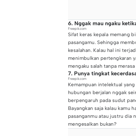
6. Nggak mau ngaku ketik
Freepik.com
Sifat keras kepala memang bis
pasangamu. Sehingga membuat
kesalahan. Kalau hal ini terj
menimbulkan pertengkaran yan
mengaku salah tanpa merasa 
7. Punya tingkat kecerdas
Freepik.com
Kemampuan intelektual yang 
hubungan berjalan nggak seim
berpengaruh pada sudut pand
Bayangkan saja kalau kamu h
pasanganmu atau justru dia 
mengesalkan bukan?