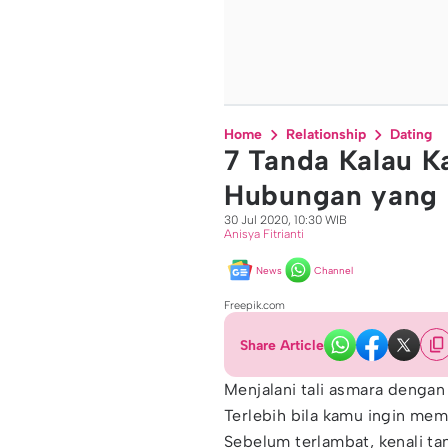
Home
Relationship
Dating
7 Tanda Kalau 
Hubungan yang
30 Jul 2020, 10:30 WIB
Anisya Fitrianti
News
Channel
Freepik.com
Share Article
Menjalani tali asmara denga
Terlebih bila kamu ingin me
Sebelum terlambat, kenali 