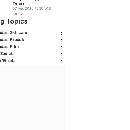
Dean
07 Agu 2026, 15:30 WIB
Fashion
ng Topics
dasi Skincare
dasi Produk
dasi Film
 Zodiak
i Wisata