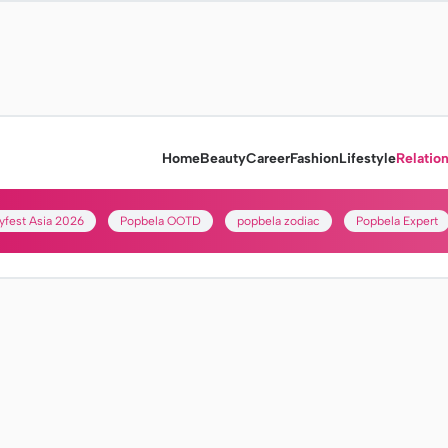
Home
Beauty
Career
Fashion
Lifestyle
Relatio
yfest Asia 2026
Popbela OOTD
popbela zodiac
Popbela Expert