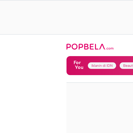
For
Iklanin di IDN
Beaut
You