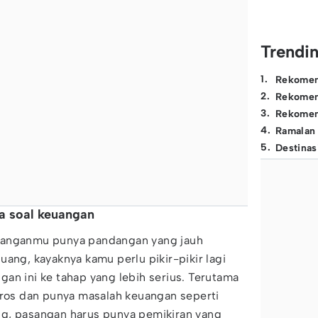
Trendi
1
.
Rekomen
2
.
Rekomen
3
.
Rekomen
4
.
Ramalan
5
.
Destinas
a soal keuangan
sanganmu punya pandangan yang jauh
uang, kayaknya kamu perlu pikir-pikir lagi
an ini ke tahap yang lebih serius. Terutama
oros dan punya masalah keuangan seperti
g, pasangan harus punya pemikiran yang