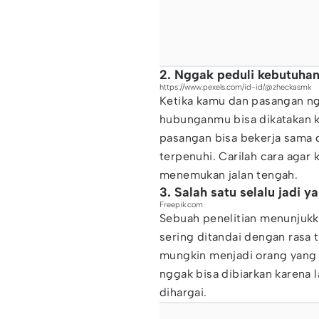
2. Nggak peduli kebutuhan
https://www.pexels.com/id-id/@zheckasmk
Ketika kamu dan pasangan ng
hubunganmu bisa dikatakan k
pasangan bisa bekerja sama
terpenuhi. Carilah cara aga
menemukan jalan tengah.
3. Salah satu selalu jadi y
Freepik.com
Sebuah penelitian menunjuk
sering ditandai dengan rasa 
mungkin menjadi orang yang sel
nggak bisa dibiarkan karena
dihargai.