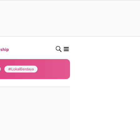
nship
#LokalBerdaya