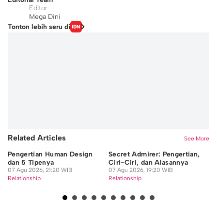
Editor
Mega Dini
Tonton lebih seru di
Related Articles
See More
Pengertian Human Design
Secret Admirer: Pengertian,
6 
dan 5 Tipenya
Ciri-Ciri, dan Alasannya
E
07 Agu 2026, 21:20 WIB
07 Agu 2026, 19:20 WIB
Ke
Relationship
Relationship
07
Re