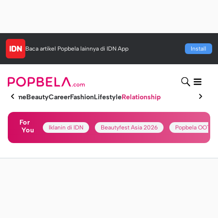
Baca artikel
Popbela
lainnya di IDN App
Install
Home
Beauty
Career
Fashion
Lifestyle
Relationship
For
Iklanin di IDN
Beautyfest Asia 2026
Popbela OOTD
You