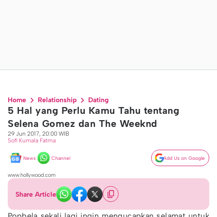
Home
Relationship
Dating
5 Hal yang Perlu Kamu Tahu tentang
Selena Gomez dan The Weeknd
29 Jun 2017, 20:00 WIB
Sofi Kumala Fatma
News
Channel
Add Us on Google
www.hollywood.com
Share Article
Popbela sekali lagi ingin mengucapkan selamat untuk