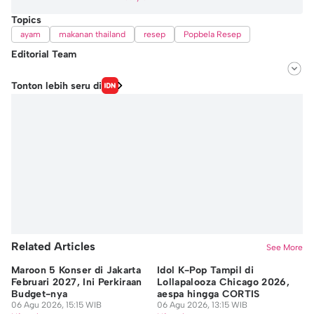
Topics
ayam
makanan thailand
resep
Popbela Resep
Editorial Team
Editor
Tonton lebih seru di
Ayu Utami
Editor
Niken Ari Prayitno
Related Articles
See More
Maroon 5 Konser di Jakarta
Idol K-Pop Tampil di
Re
Februari 2027, Ini Perkiraan
Lollapalooza Chicago 2026,
Me
Budget-nya
aespa hingga CORTIS
da
06 Agu 2026, 15:15 WIB
06 Agu 2026, 13:15 WIB
06