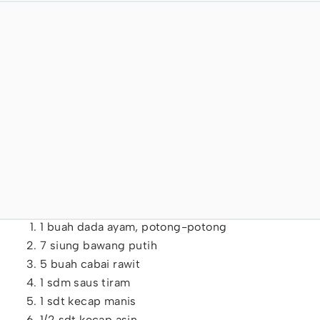
‌1 buah dada ayam, potong-potong‌
7 siung bawang putih‌
5 buah cabai rawit‌
1 sdm saus tiram
1 sdt kecap manis
1/2 sdt kecap asin