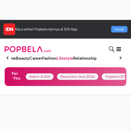
Baca artikel
Popbela
lainnya di IDN App
Install
Home
Beauty
Career
Fashion
Lifestyle
Relationship
For
Iklanin di IDN
Beautyfest Asia 2026
Popbela OOTD
You