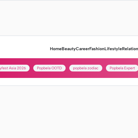
Home
Beauty
Career
Fashion
Lifestyle
Relatio
yfest Asia 2026
Popbela OOTD
popbela zodiac
Popbela Expert