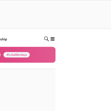
nship
#LokalBerdaya