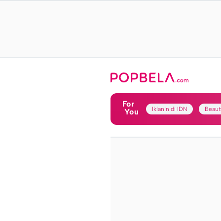
For
Iklanin di IDN
Beaut
You