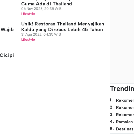
Cuma Ada di Thailand
06 Nov 2023, 20:35 WIB
Lifestyle
Unik! Restoran Thailand Menyajikan
 Wajib
Kaldu yang Direbus Lebih 45 Tahun
31 Agu 2022, 04:35 WIB
Lifestyle
Cicipi
Trendi
1
.
Rekomen
2
.
Rekomen
3
.
Rekomen
4
.
Ramalan
5
.
Destinas