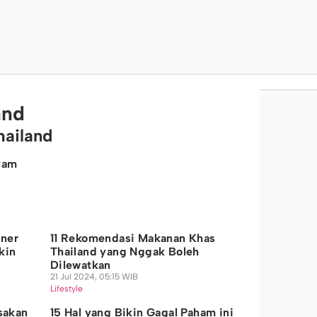
and
hailand
yam
iner
11 Rekomendasi Makanan Khas
kin
Thailand yang Nggak Boleh
Dilewatkan
21 Jul 2024, 05:15 WIB
Lifestyle
sakan
15 Hal yang Bikin Gagal Paham ini