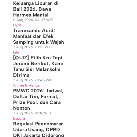
Keluarga Liburan di
Bali 2026, Bawa
Hermes Mantai
8 Aug 2026, 04:07 WIB
Hype
Tranexamic Acid:
Manfaat dan Efek
Samping untuk Wajah
7 Aug 2026, 20:10 WIB
Life
[QUIZ] Pilih Kru Topi
Jerami Berikut, Kami
Tahu Sisi Melankolis
Dirimu
7 Aug 2026, 20:45 WIB
Anime & Manga
PMWC 2026: Jadwal,
Daftar Tim, Format,
Prize Pool, dan Cara
Nonton
7 Aug 2026, 16:36 WIB
Esports
Regulasi Pencemaran
Udara Usang, DPRD
DKI Jakarta Didorong