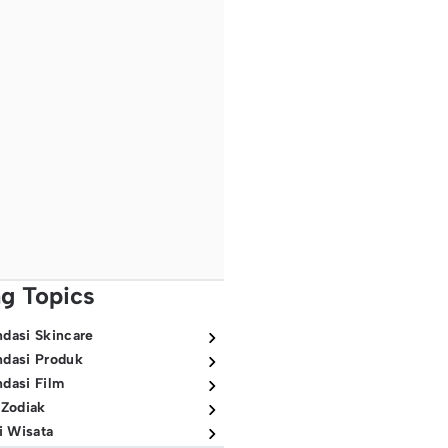
ng Topics
dasi Skincare
dasi Produk
dasi Film
 Zodiak
i Wisata