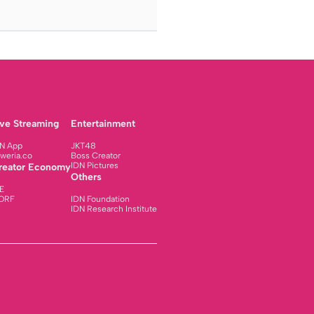
ive Streaming
Entertainment
N App
JKT48
weria.co
Boss Creator
IDN Pictures
reator Economy
Others
E
ORF
IDN Foundation
IDN Research Institute