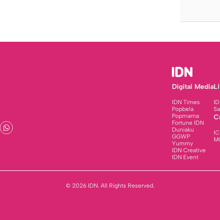
Digital Media
L
IDN Times
ID
Popbela
Sa
Popmama
C
Fortune IDN
Duniaku
IC
GGWP
M
Yummy
IDN Creative
IDN Event
© 2026 IDN. All Rights Reserved.