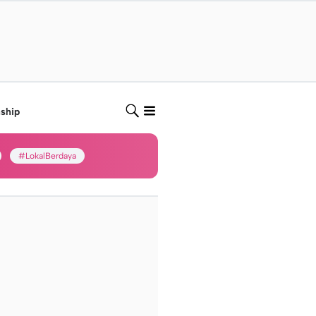
nship
#LokalBerdaya