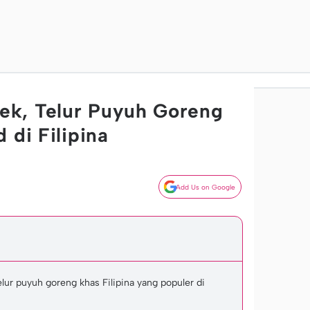
k, Telur Puyuh Goreng
 di Filipina
Add Us on Google
ur puyuh goreng khas Filipina yang populer di