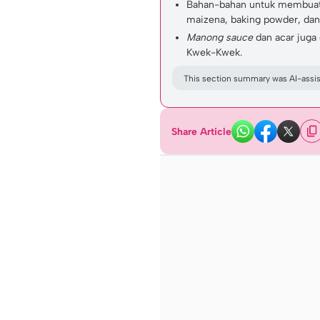
Bahan-bahan untuk membuat K
maizena, baking powder, da
Manong sauce
dan acar juga
Kwek-Kwek.
This section summary was AI-assist
Share Article