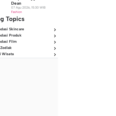
Dean
07 Agu 2026, 15:30 WIB
Fashion
ng Topics
dasi Skincare
dasi Produk
dasi Film
 Zodiak
i Wisata