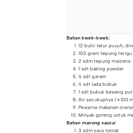
Bahan kwek-kwek:
12 butir telur puyuh, di
100 gram tepung terigu
2 sdm tepung maizena
1 sdt baking powder
½ sdt garam
½ sdt lada bubuk
1 sdt bubuk bawang put
Air secukupnya (±100 m
Pewarna makanan orany
Minyak goreng untuk 
Bahan
manong sauce:
3 sdm saus tomat