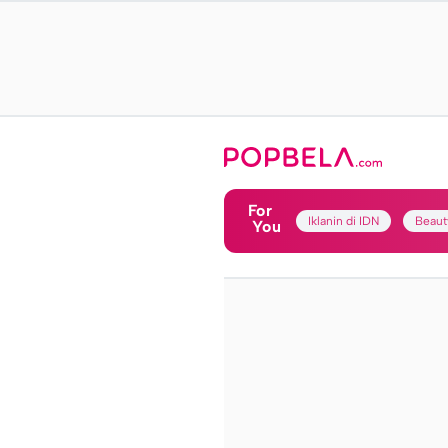
For
Iklanin di IDN
Beaut
You