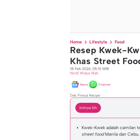
Home
Lifestyle
Food
Resep Kwek-Kwe
Khas Street Food
18 Feb 2026, 05:15 WIB
Nindi Widya Wati
News
Channel
Dok. Pinnya Recipe
Intinya Sih
Kwek-Kwek adalah camilan tel
street food
Manila dan Cebu.