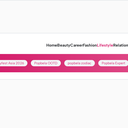
Home
Beauty
Career
Fashion
Lifestyle
Relatio
yfest Asia 2026
Popbela OOTD
popbela zodiac
Popbela Expert