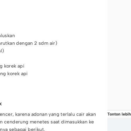
aluskan
arutkan dengan 2 sdm air)
l)
g korek api
ong korek api
k
 encer, karena adonan yang terlalu cair akan
Tonton lebih
an cenderung menetes saat dimasukkan ke
ya sebagai berikut.