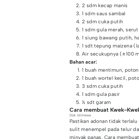
2 sdm kecap manis
1 sdm saus sambal
2 sdm cuka putih
1 sdm gula merah, serut
1 siung bawang putih, h
1 sdt tepung maizena (l
Air secukupnya (±100 m
Bahan acar:
1 buah mentimun, poton
1 buah wortel kecil, pot
3 sdm cuka putih
1 sdm gula pasir
½ sdt garam
Cara membuat Kwek-Kwe
Dok. Istimewa
Pastikan adonan tidak terlalu
sulit menempel pada telur d
minyak panas. Cara membuatn