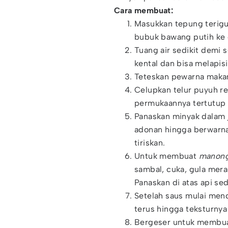
Cara membuat:
Masukkan tepung terigu
bubuk bawang putih ke 
Tuang air sedikit demi 
kental dan bisa melapisi
Teteskan pewarna makan
Celupkan telur puyuh re
permukaannya tertutup
Panaskan minyak dalam j
adonan hingga berwarna
tiriskan.
Untuk membuat
manong
sambal, cuka, gula mera
Panaskan di atas api se
Setelah saus mulai men
terus hingga teksturnya
Bergeser untuk membua