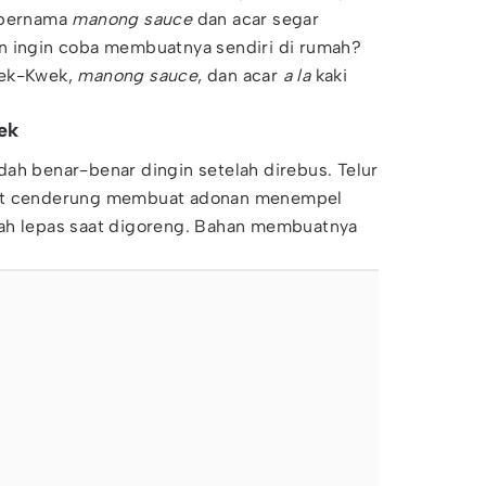
s bernama
manong sauce
dan acar segar
n ingin coba membuatnya sendiri di rumah?
wek-Kwek,
manong sauce
, dan acar
a la
kaki
ek
ah benar-benar dingin setelah direbus. Telur
gat cenderung membuat adonan menempel
ah lepas saat digoreng. Bahan membuatnya