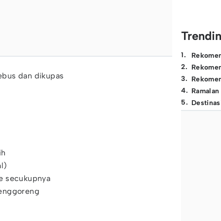
Trendi
1
.
Rekomen
2
.
Rekomen
rebus dan dikupas
3
.
Rekomen
4
.
Ramalan
5
.
Destinas
ih
l)
e secukupnya
menggoreng