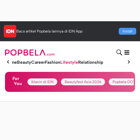
Baca artikel
Popbela
lainnya di IDN App
Install
Home
Beauty
Career
Fashion
Lifestyle
Relationship
For
Iklanin di IDN
Beautyfest Asia 2026
Popbela OOTD
You