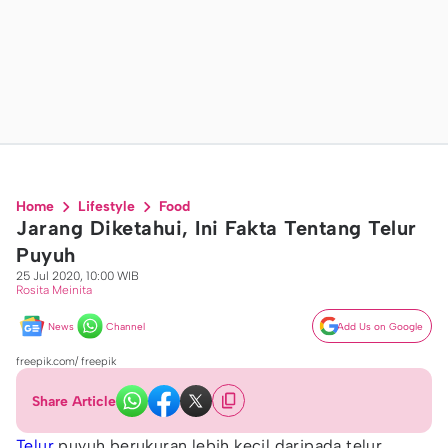
Home
Lifestyle
Food
Jarang Diketahui, Ini Fakta Tentang Telur
Puyuh
25 Jul 2020, 10:00 WIB
Rosita Meinita
News
Channel
Add Us on Google
freepik.com/ freepik
Share Article
Telur
puyuh berukuran lebih kecil daripada telur