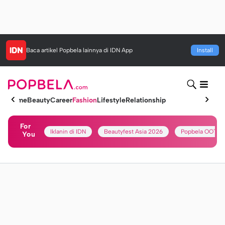
Baca artikel
Popbela
lainnya di IDN App
Install
Home
Beauty
Career
Fashion
Lifestyle
Relationship
For
Iklanin di IDN
Beautyfest Asia 2026
Popbela OOTD
You