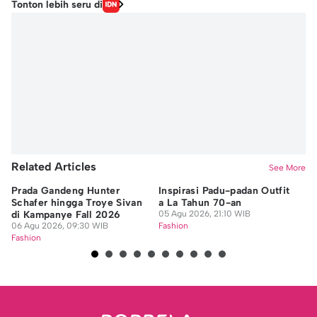
Tonton lebih seru di
Related Articles
See More
Prada Gandeng Hunter
Inspirasi Padu-padan Outfit
Id
Schafer hingga Troye Sivan
a La Tahun 70-an
Un
di Kampanye Fall 2026
05 Agu 2026, 21:10 WIB
05
06 Agu 2026, 09:30 WIB
Fashion
Fa
Fashion