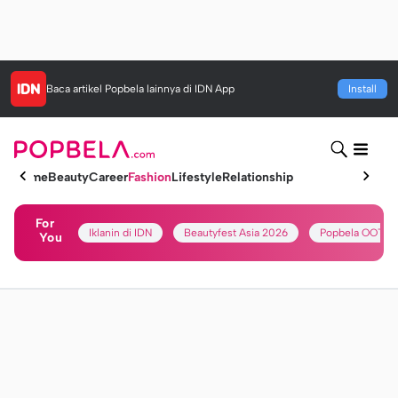
Baca artikel
Popbela
lainnya di IDN App
Install
Home
Beauty
Career
Fashion
Lifestyle
Relationship
For
Iklanin di IDN
Beautyfest Asia 2026
Popbela OOTD
You