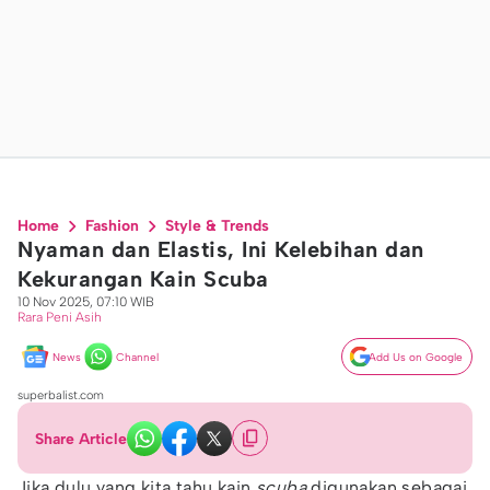
Home
Fashion
Style & Trends
Nyaman dan Elastis, Ini Kelebihan dan
Kekurangan Kain Scuba
10 Nov 2025, 07:10 WIB
Rara Peni Asih
News
Channel
Add Us on Google
superbalist.com
Share Article
Jika dulu yang kita tahu kain
scuba
digunakan sebagai