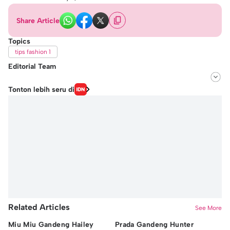
Share Article
Topics
tips fashion 1
Editorial Team
Editor
Tonton lebih seru di
Michael Richards
Editor
Hafidhza Putri Andiza
Related Articles
See More
Miu Miu Gandeng Hailey
Prada Gandeng Hunter
In