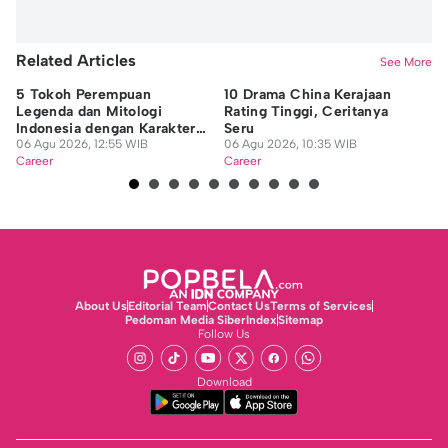
Related Articles
See More
5 Tokoh Perempuan
10 Drama China Kerajaan
Be
Legenda dan Mitologi
Rating Tinggi, Ceritanya
Sa
Indonesia dengan Karakter
Seru
Ma
Kuat
06 Agu 2026, 12:55 WIB
06 Agu 2026, 10:35 WIB
05
Career
Career
Ca
About Us
Editorial Team
Contact Us
Terms of Services
Pedoman Media Siber
Index
Sitemap
Follow Us
Download