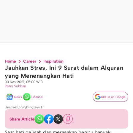
Home
Career
Inspiration
Jauhkan Stres, Ini 9 Surat dalam Alquran
yang Menenangkan Hati
03 Nov 2021, 05:00 WIB
Romi Subhan
News
Channel
Add Us on Google
Unsplash.com/Dingzeyu Li
Share Article
Saat hati gelisah dan merasakan begitu banyak