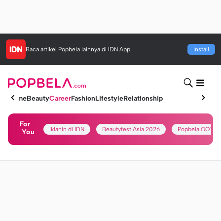
Baca artikel
Popbela
lainnya di IDN App
Install
Home
Beauty
Career
Fashion
Lifestyle
Relationship
For
Iklanin di IDN
Beautyfest Asia 2026
Popbela OOTD
You