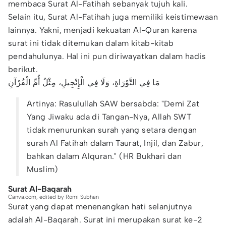
membaca Surat Al-Fatihah sebanyak tujuh kali.
Selain itu, Surat Al-Fatihah juga memiliki keistimewaan
lainnya. Yakni, menjadi kekuatan Al-Quran karena
surat ini tidak ditemukan dalam kitab-kitab
pendahulunya. Hal ini pun diriwayatkan dalam hadis
berikut.
مَا فِي التَّوْرَاةِ، وَلَا فِي الْإِنْجِيلِ، مِثْلُ أُمِّ الْقُرْآنِ
Artinya: Rasulullah SAW bersabda: "Demi Zat
Yang Jiwaku ada di Tangan-Nya, Allah SWT
tidak menurunkan surah yang setara dengan
surah Al Fatihah dalam Taurat, Injil, dan Zabur,
bahkan dalam Alquran." (HR Bukhari dan
Muslim)
Surat Al-Baqarah
Canva.com, edited by Romi Subhan
Surat yang dapat menenangkan hati selanjutnya
adalah Al-Baqarah. Surat ini merupakan surat ke-2