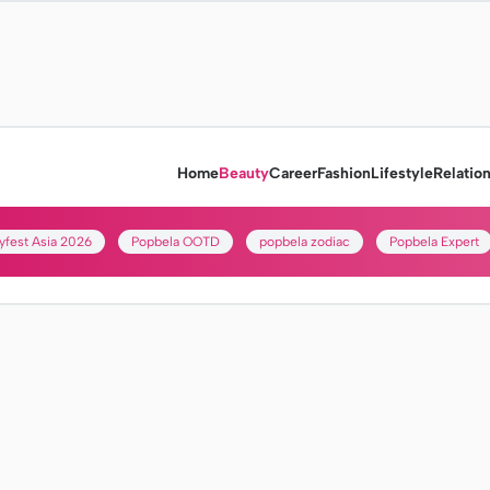
Home
Beauty
Career
Fashion
Lifestyle
Relatio
yfest Asia 2026
Popbela OOTD
popbela zodiac
Popbela Expert