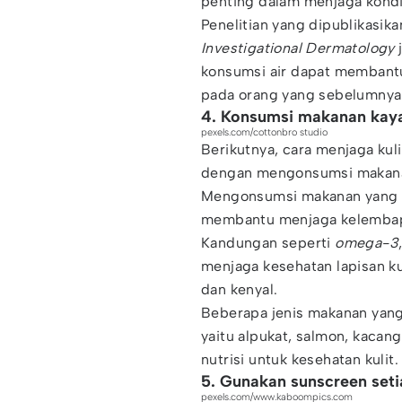
penting dalam menjaga kondis
Penelitian yang dipublikasika
Investigational Dermatology
konsumsi air dapat membantu 
pada orang yang sebelumnya 
4. Konsumsi makanan kaya
pexels.com/cottonbro studio
Berikutnya, cara menjaga kuli
dengan mengonsumsi makanan
Mengonsumsi makanan yang ka
membantu menjaga kelembapa
Kandungan seperti
omega-3
menjaga kesehatan lapisan kul
dan kenyal.
Beberapa jenis makanan yang
yaitu alpukat, salmon, kacan
nutrisi untuk kesehatan kulit.
5. Gunakan sunscreen seti
pexels.com/www.kaboompics.com