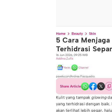
Home
Beauty
Skin
5 Cara Menjaga 
Terhidrasi Sepa
16 Jun 2026, 09:25 WIB
Addina Zulfa
News
Channel
pexels.com/Andrea Piacquadio
Share Article
Kulit yang tampak
glowing
da
yang terhidrasi dengan baik. K
akan terlihat lebih segar, h