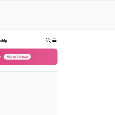
nship
#LokalBerdaya