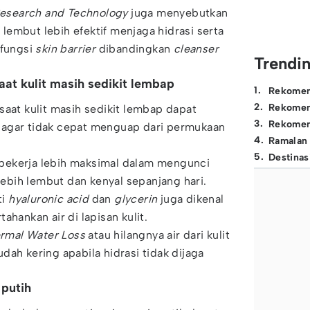
Research and Technology
juga menyebutkan
embut lebih efektif menjaga hidrasi serta
fungsi
skin barrier
dibandingkan
cleanser
Trendi
aat kulit masih sedikit lembap
1
.
Rekomen
2
.
Rekomen
saat kulit masih sedikit lembap dapat
3
.
Rekomen
 agar tidak cepat menguap dari permukaan
4
.
Ramalan
5
.
Destinas
bekerja lebih maksimal dalam mengunci
 lebih lembut dan kenyal sepanjang hari.
ti
hyaluronic acid
dan
glycerin
juga dikenal
ahankan air di lapisan kulit.
rmal Water Loss
atau hilangnya air dari kulit
dah kering apabila hidrasi tidak dijaga
 putih