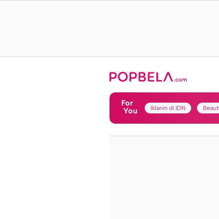
For
Iklanin di IDN
Beaut
You