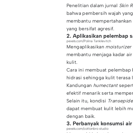
Penelitian dalam jurnal
Skin 
bahwa pembersih wajah yang l
membantu mempertahankan 
yang bersifat agresif.
2. Aplikasikan pelembap s
pexels.com/Polina Tankilevitch
Mengaplikasikan
moisturizer
membantu menjaga kadar air
kulit.
Cara ini membuat pelembap 
hidrasi sehingga kulit terasa
Kandungan
humectant
seper
efektif menarik serta mempert
Selain itu, kondisi
Transepide
dapat membuat kulit lebih mu
dengan baik.
3. Perbanyak konsumsi air
pexels.com/cottonbro studio