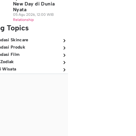
New Day di Dunia
Nyata
05 Agu 2026, 12:00 WIB
Relationship
ng Topics
dasi Skincare
dasi Produk
dasi Film
 Zodiak
i Wisata