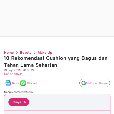
Home
Beauty
Make Up
10 Rekomendasi Cushion yang Bagus dan
Tahan Lama Seharian
19 Sep 2025, 20:05 WIB
Nafi Khoiriyah
News
Channel
Add Us on Google
freepik.com/lookstudio
Intinya Sih