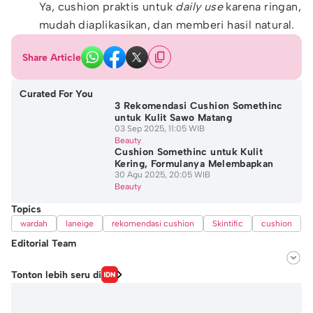
Ya, cushion praktis untuk
daily use
karena ringan,
mudah diaplikasikan, dan memberi hasil natural.
Share Article
Curated For You
3 Rekomendasi Cushion Somethinc
untuk Kulit Sawo Matang
03 Sep 2025, 11:05 WIB
Beauty
Cushion Somethinc untuk Kulit
Kering, Formulanya Melembapkan
30 Agu 2025, 20:05 WIB
Beauty
Topics
wardah
laneige
rekomendasi cushion
Skintific
cushion
Editorial Team
Editor
Tonton lebih seru di
Nafi Khoiriyah
Editor