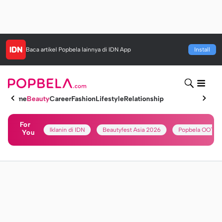
Baca artikel
Popbela
lainnya di IDN App
Install
Home
Beauty
Career
Fashion
Lifestyle
Relationship
For
Iklanin di IDN
Beautyfest Asia 2026
Popbela OOTD
You