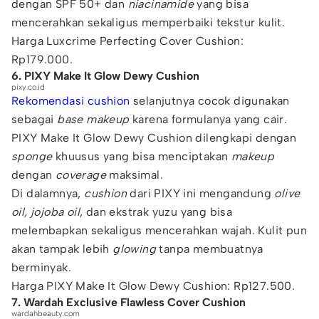
dengan SPF 50+ dan
niacinamide
yang bisa
mencerahkan sekaligus memperbaiki tekstur kulit.
Harga Luxcrime Perfecting Cover Cushion:
Rp179.000.
6. PIXY Make It Glow Dewy Cushion
pixy.co.id
Rekomendasi cushion
selanjutnya cocok digunakan
sebagai
base makeup
karena formulanya yang cair.
PIXY Make It Glow Dewy Cushion dilengkapi dengan
sponge
khuusus yang bisa menciptakan
makeup
dengan
coverage
maksimal.
Di dalamnya,
cushion
dari PIXY ini mengandung
olive
oil, jojoba oil
, dan ekstrak yuzu yang bisa
melembapkan sekaligus mencerahkan wajah. Kulit pun
akan tampak lebih
glowing
tanpa membuatnya
berminyak.
Harga PIXY Make It Glow Dewy Cushion: Rp127.500.
7. Wardah Exclusive Flawless Cover Cushion
wardahbeauty.com