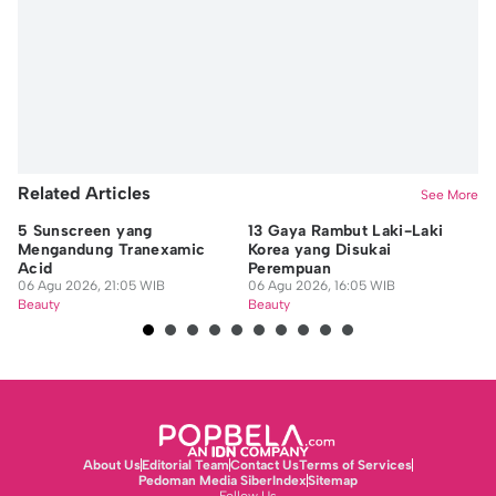
Yunisda Dwi Saputri
Related Articles
See More
5 Sunscreen yang
13 Gaya Rambut Laki-Laki
Bi
Mengandung Tranexamic
Korea yang Disukai
Pa
Acid
Perempuan
da
06 Agu 2026, 21:05 WIB
06 Agu 2026, 16:05 WIB
06
Beauty
Beauty
Be
About Us
Editorial Team
Contact Us
Terms of Services
Pedoman Media Siber
Index
Sitemap