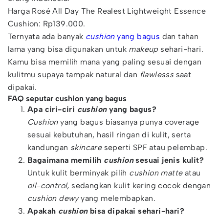
Harga Rosé All Day The Realest Lightweight Essence
Cushion: Rp139.000.
Ternyata ada banyak
cushion
yang bagus
dan tahan
lama yang bisa digunakan untuk
makeup
sehari-hari.
Kamu bisa memilih mana yang paling sesuai dengan
kulitmu supaya tampak natural dan
flawlesss
saat
dipakai.
FAQ seputar cushion yang bagus
Apa ciri-ciri
cushion
yang bagus?
Cushion
yang bagus biasanya punya coverage
sesuai kebutuhan, hasil ringan di kulit, serta
kandungan
skincare
seperti SPF atau pelembap.
Bagaimana memilih
cushion
sesuai jenis kulit?
Untuk kulit berminyak pilih
cushion matte
atau
oil-control,
sedangkan kulit kering cocok dengan
cushion dewy
yang melembapkan.
Apakah
cushion
bisa dipakai sehari-hari?