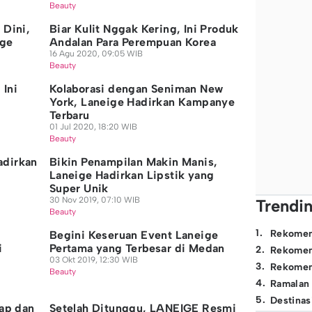
Beauty
 Dini,
Biar Kulit Nggak Kering, Ini Produk
ige
Andalan Para Perempuan Korea
16 Agu 2020, 09:05 WIB
Beauty
 Ini
Kolaborasi dengan Seniman New
York, Laneige Hadirkan Kampanye
Terbaru
01 Jul 2020, 18:20 WIB
Beauty
adirkan
Bikin Penampilan Makin Manis,
Laneige Hadirkan Lipstik yang
Super Unik
30 Nov 2019, 07:10 WIB
Trendi
Beauty
1
.
Rekomen
Begini Keseruan Event Laneige
i
Pertama yang Terbesar di Medan
2
.
Rekomen
03 Okt 2019, 12:30 WIB
3
.
Rekomen
Beauty
4
.
Ramalan
5
.
Destinas
bap dan
Setelah Ditunggu, LANEIGE Resmi