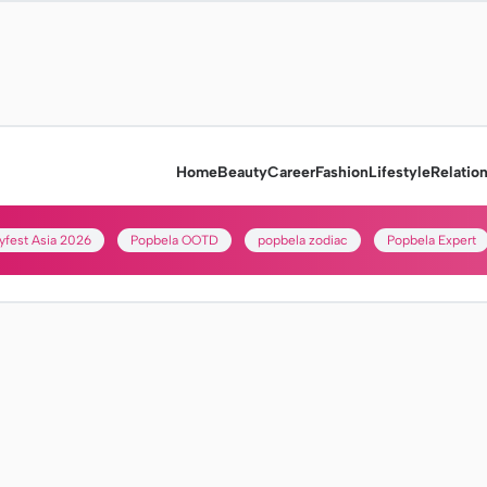
Home
Beauty
Career
Fashion
Lifestyle
Relatio
yfest Asia 2026
Popbela OOTD
popbela zodiac
Popbela Expert