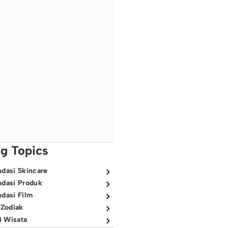
ng Topics
dasi Skincare
dasi Produk
dasi Film
 Zodiak
i Wisata