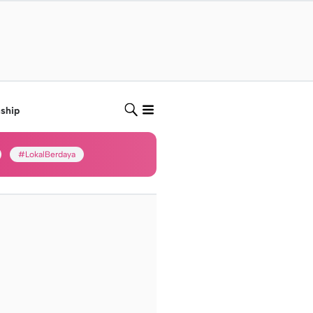
nship
#LokalBerdaya