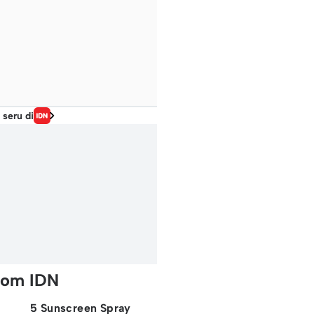
 seru di
rom IDN
5 Sunscreen Spray