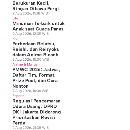
Berukuran Kecil,
Ringan Dibawa Pergi
9 Aug 2026, 15:18 WIB
Life
Minuman Terbaik untuk
Anak saat Cuaca Panas
9 Aug 2026, 12:05 WIB
Kid
Perbedaan Reiatsu,
Reishi, dan Reiryoku
dalam Anime Bleach
9 Aug 2026, 15:00 WIB
Anime & Manga
PMWC 2026: Jadwal,
Daftar Tim, Format,
Prize Pool, dan Cara
Nonton
7 Aug 2026, 16:36 WIB
Esports
Regulasi Pencemaran
Udara Usang, DPRD
DKI Jakarta Didorong
Prioritaskan Revisi
Perda
7 Aug 2026, 21:38 WIB