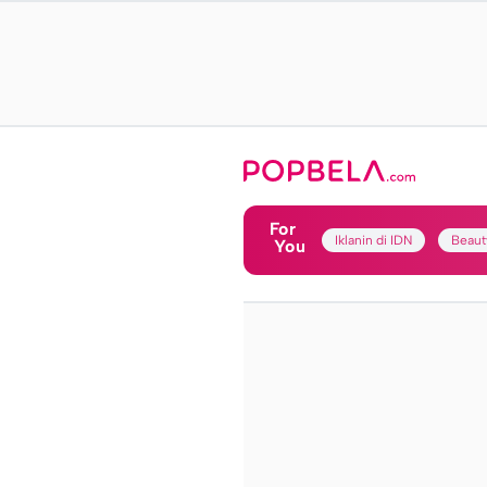
For
Iklanin di IDN
Beaut
You