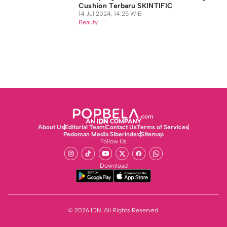
Cushion Terbaru SKINTIFIC
14 Jul 2024, 14:25 WIB
Beauty
About Us
Editorial Team
Contact Us
Terms of Services
Pedoman Media Siber
Index
Sitemap
Follow Us
Download
© 2026 IDN. All Rights Reserved.