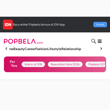
Baca artikel
Popbela
lainnya di IDN App
Install
Home
Beauty
Career
Fashion
Lifestyle
Relationship
For
Iklanin di IDN
Beautyfest Asia 2026
Popbela OOTD
You