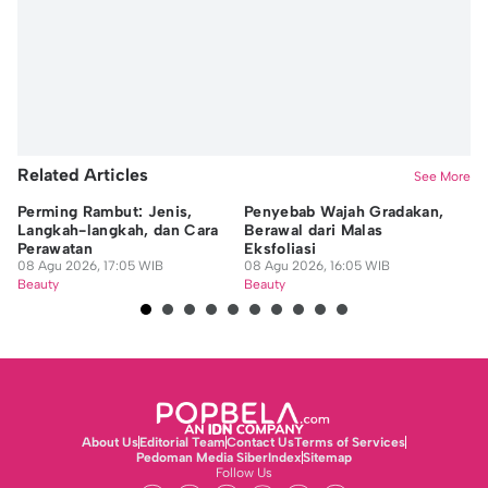
Related Articles
See More
Perming Rambut: Jenis,
Penyebab Wajah Gradakan,
7 
Langkah-langkah, dan Cara
Berawal dari Malas
ya
Perawatan
Eksfoliasi
Se
08 Agu 2026, 17:05 WIB
08 Agu 2026, 16:05 WIB
08
Beauty
Beauty
Be
About Us
Editorial Team
Contact Us
Terms of Services
Pedoman Media Siber
Index
Sitemap
Follow Us