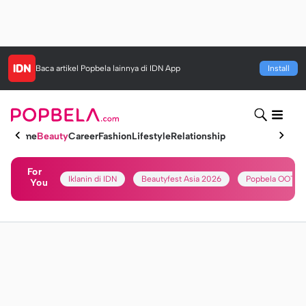
Baca artikel
Popbela
lainnya di IDN App
Install
Home
Beauty
Career
Fashion
Lifestyle
Relationship
For
Iklanin di IDN
Beautyfest Asia 2026
Popbela OOTD
You