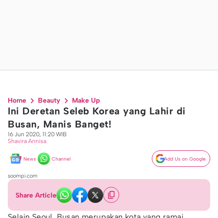
Home
Beauty
Make Up
Ini Deretan Seleb Korea yang Lahir di
Busan, Manis Banget!
16 Jun 2020, 11:20 WIB
Shavira Annisa
News
Channel
Add Us on Google
soompi.com
Share Article
Selain Seoul, Busan merupakan kota yang ramai