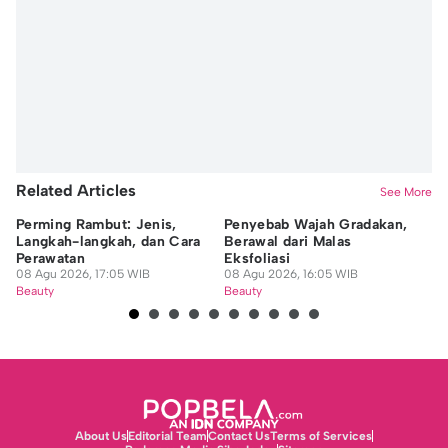
Editor
Nafi Khoiriyah
Related Articles
See More
Perming Rambut: Jenis,
Penyebab Wajah Gradakan,
7 
Langkah-langkah, dan Cara
Berawal dari Malas
ya
Perawatan
Eksfoliasi
Se
08 Agu 2026, 17:05 WIB
08 Agu 2026, 16:05 WIB
08
Beauty
Beauty
Be
About Us
Editorial Team
Contact Us
Terms of Services