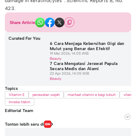
damage in keratinocytes”. Scientific Reports 8, No.
423.
Share Article
Curated For You
6 Cara Menjaga Kebersihan Gigi dan
Mulut yang Benar dan Efektif
19 Mei 2026, 14:05 WIB
Beauty
7 Cara Mengatasi Jerawat Papula
Secara Medis dan Alami
22 Apr 2026, 14:05 WIB
Beauty
Topics
Vitamin E
perawatan wajah
manfaat vitamin e bagi tubuh
vitamin
Inneke Halim
Editorial Team
Editor
Tonton lebih seru di
Fairaz Tsiqat