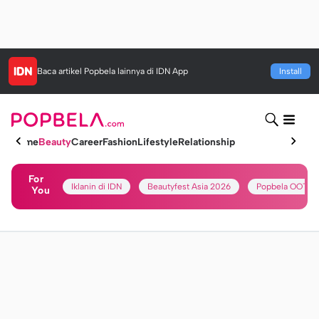
Baca artikel
Popbela
lainnya di IDN App
Install
Home
Beauty
Career
Fashion
Lifestyle
Relationship
For
Iklanin di IDN
Beautyfest Asia 2026
Popbela OOTD
You