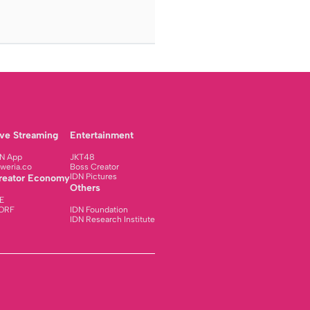
ive Streaming
Entertainment
N App
JKT48
weria.co
Boss Creator
IDN Pictures
reator Economy
Others
E
ORF
IDN Foundation
IDN Research Institute