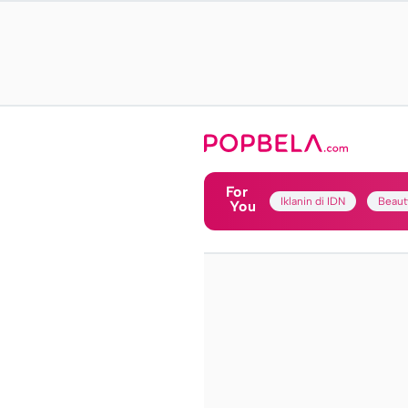
For
Iklanin di IDN
Beaut
You