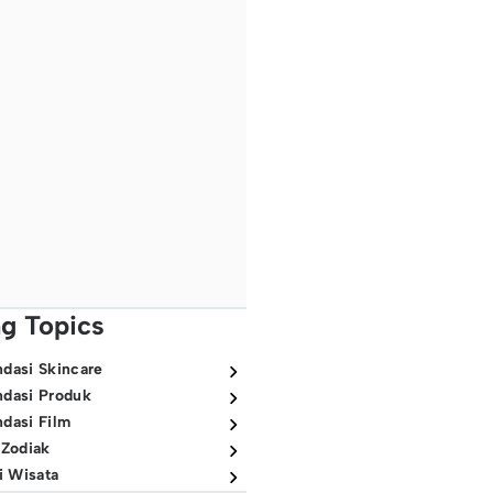
ng Topics
dasi Skincare
dasi Produk
dasi Film
 Zodiak
i Wisata