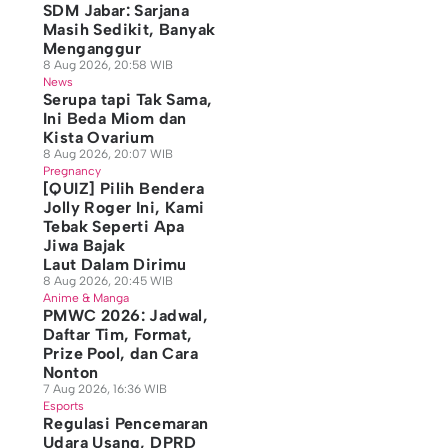
SDM Jabar: Sarjana
Masih Sedikit, Banyak
Menganggur
8 Aug 2026, 20:58 WIB
News
Serupa tapi Tak Sama,
Ini Beda Miom dan
Kista Ovarium
8 Aug 2026, 20:07 WIB
Pregnancy
[QUIZ] Pilih Bendera
Jolly Roger Ini, Kami
Tebak Seperti Apa
Jiwa Bajak
Laut Dalam Dirimu
8 Aug 2026, 20:45 WIB
Anime & Manga
PMWC 2026: Jadwal,
Daftar Tim, Format,
Prize Pool, dan Cara
Nonton
7 Aug 2026, 16:36 WIB
Esports
Regulasi Pencemaran
Udara Usang, DPRD