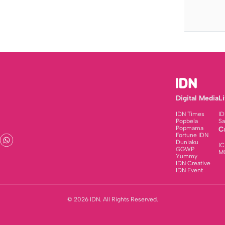
Digital Media
L
IDN Times
ID
Popbela
Sa
Popmama
C
Fortune IDN
Duniaku
IC
GGWP
M
Yummy
IDN Creative
IDN Event
© 2026 IDN. All Rights Reserved.