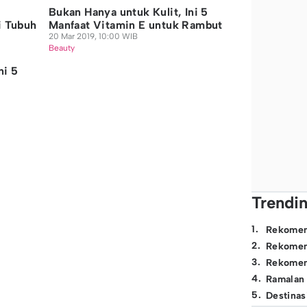
Bukan Hanya untuk Kulit, Ini 5
i Tubuh
Manfaat Vitamin E untuk Rambut
20 Mar 2019, 10:00 WIB
Beauty
ni 5
Trendi
1
.
Rekomen
2
.
Rekomen
3
.
Rekomen
4
.
Ramalan
5
.
Destinas