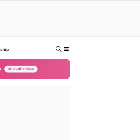
nship
#LokalBerdaya