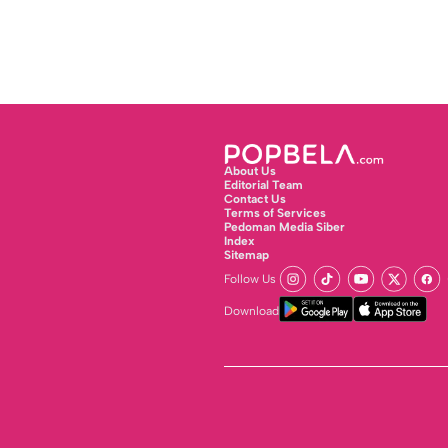
About Us
Editorial Team
Contact Us
Terms of Services
Pedoman Media Siber
Index
Sitemap
Follow Us
Download