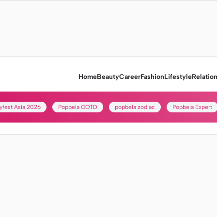
Home
Beauty
Career
Fashion
Lifestyle
Relatio
yfest Asia 2026
Popbela OOTD
popbela zodiac
Popbela Expert