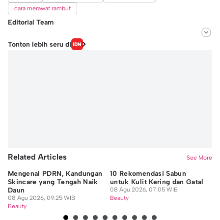
cara merawat rambut
Editorial Team
Editor
Tonton lebih seru di
Shavira Annisa
Editor
Favo Perdana Hadiyanto Saputra
Related Articles
See More
Mengenal PDRN, Kandungan
10 Rekomendasi Sabun
7 
Skincare yang Tengah Naik
untuk Kulit Kering dan Gatal
H
Daun
08 Agu 2026, 07:05 WIB
He
08 Agu 2026, 09:25 WIB
Beauty
08
Beauty
Be