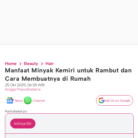
Home
Beauty
Hair
Manfaat Minyak Kemiri untuk Rambut dan
Cara Membuatnya di Rumah
25 Okt 2025, 06:05 WIB
Angga Prayudhatama
News
Channel
Add Us on Google
Radioklaket.ps
Intinya Sih