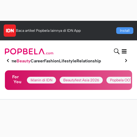
Baca artikel
Popbela
lainnya di IDN App
Install
Home
Beauty
Career
Fashion
Lifestyle
Relationship
For
Iklanin di IDN
Beautyfest Asia 2026
Popbela OOTD
You