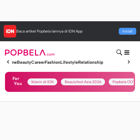
Baca artikel
Popbela
lainnya di IDN App
Install
Home
Beauty
Career
Fashion
Lifestyle
Relationship
For
Iklanin di IDN
Beautyfest Asia 2026
Popbela OOTD
You