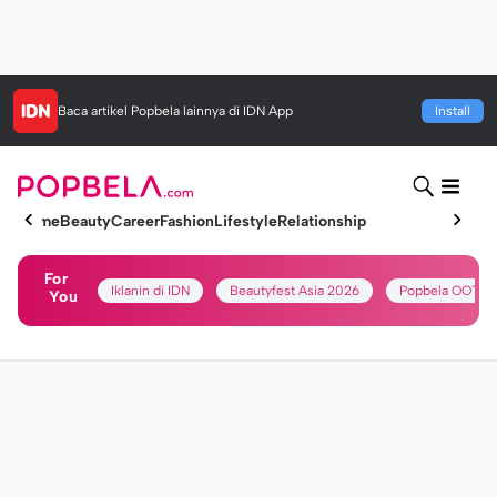
Baca artikel
Popbela
lainnya di IDN App
Install
Home
Beauty
Career
Fashion
Lifestyle
Relationship
For
Iklanin di IDN
Beautyfest Asia 2026
Popbela OOTD
You