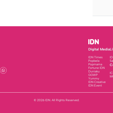
Digital Media
L
IDN Times
ID
Popbela
Sa
Popmama
C
Fortune IDN
Duniaku
IC
GGWP
M
Yummy
IDN Creative
IDN Event
© 2026 IDN. All Rights Reserved.