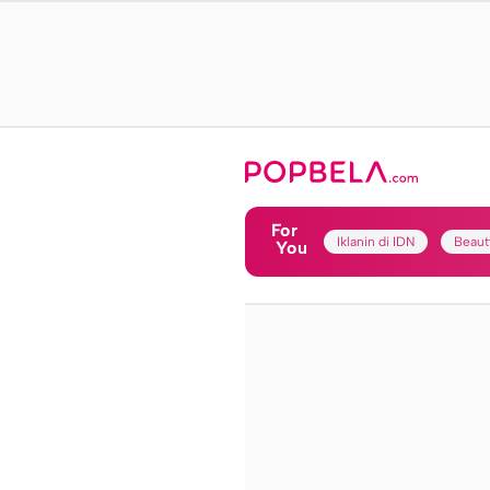
For
Iklanin di IDN
Beaut
You