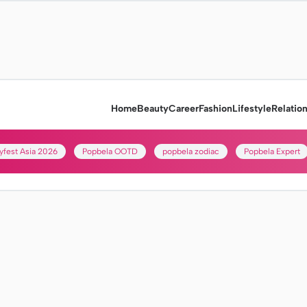
Home
Beauty
Career
Fashion
Lifestyle
Relatio
yfest Asia 2026
Popbela OOTD
popbela zodiac
Popbela Expert