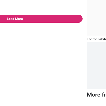
Load More
Tonton lebih
More f