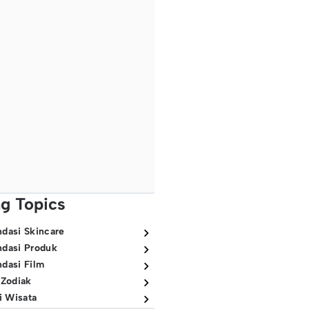
ng Topics
dasi Skincare
dasi Produk
dasi Film
 Zodiak
i Wisata