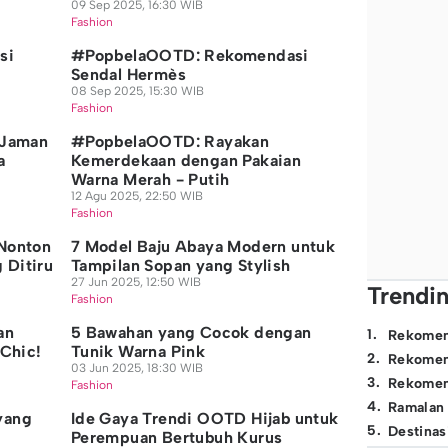
09 Sep 2025, 16:30 WIB
Fashion
si
#PopbelaOOTD: Rekomendasi
Sendal Hermès
08 Sep 2025, 15:30 WIB
Fashion
 Jaman
#PopbelaOOTD: Rayakan
a
Kemerdekaan dengan Pakaian
Warna Merah - Putih
12 Agu 2025, 22:50 WIB
Fashion
 Nonton
7 Model Baju Abaya Modern untuk
 Ditiru
Tampilan Sopan yang Stylish
27 Jun 2025, 12:50 WIB
Trendi
Fashion
an
5 Bawahan yang Cocok dengan
1
.
Rekomen
 Chic!
Tunik Warna Pink
2
.
Rekomen
03 Jun 2025, 18:30 WIB
3
.
Rekomen
Fashion
4
.
Ramalan
yang
Ide Gaya Trendi OOTD Hijab untuk
5
.
Destinas
Perempuan Bertubuh Kurus