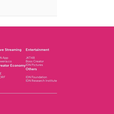
ive Streaming
Entertainment
N App
JKT48
weria.co
Boss Creator
IDN Pictures
reator Economy
Others
E
ORF
IDN Foundation
IDN Research Institute