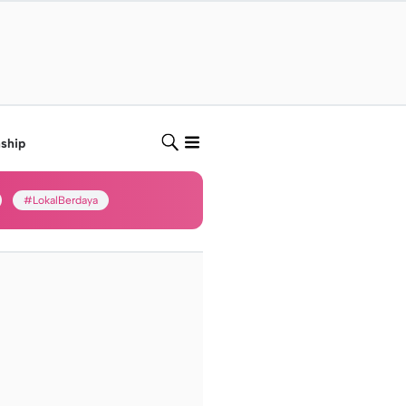
nship
#LokalBerdaya