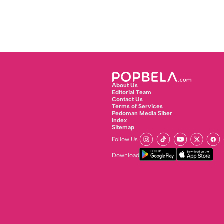
About Us
Editorial Team
Contact Us
Terms of Services
Pedoman Media Siber
Index
Sitemap
Follow Us
Download