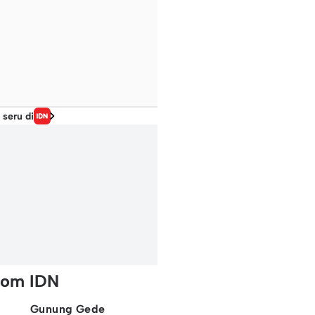
 seru di
rom IDN
Gunung Gede