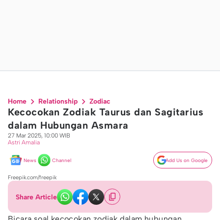
Home
Relationship
Zodiac
Kecocokan Zodiak Taurus dan Sagitarius
dalam Hubungan Asmara
27 Mar 2025, 10:00 WIB
Astri Amalia
News
Channel
Add Us on Google
Freepik.com/freepik
Share Article
Bicara soal kecocokan zodiak dalam hubungan