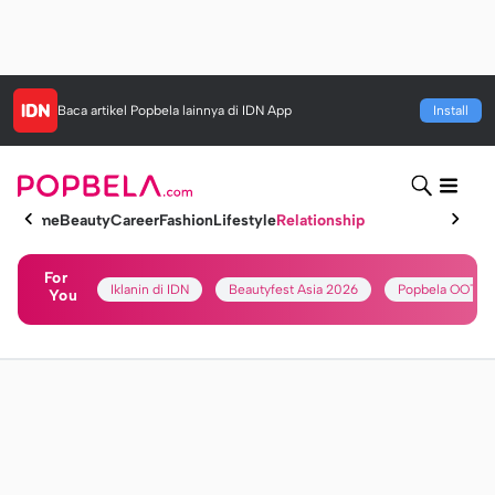
Baca artikel
Popbela
lainnya di IDN App
Install
Home
Beauty
Career
Fashion
Lifestyle
Relationship
For
Iklanin di IDN
Beautyfest Asia 2026
Popbela OOTD
You