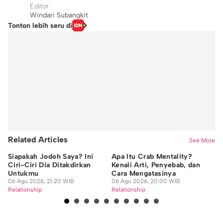
Editor
Windari Subangkit
Tonton lebih seru di
Related Articles
See More
Siapakah Jodoh Saya? Ini
Apa Itu Crab Mentality?
Co
Ciri-Ciri Dia Ditakdirkan
Kenali Arti, Penyebab, dan
In
Untukmu
Cara Mengatasinya
P
06 Agu 2026, 21:20 WIB
06 Agu 2026, 20:00 WIB
06
Relationship
Relationship
Re