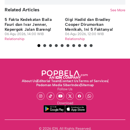
Related Articles
See More
5 Fakta Kedekatan Baila
Gigi Hadid dan Bradley
⁠K
Fauri dan Ivar Jenner,
Cooper Dirumorkan
un
Kepergok Jalan Bareng!
Menikah, Ini 5 Faktanya!
Pu
06 Agu 2026, 14:00 WIB
06 Agu 2026, 12:00 WIB
06
Relationship
Relationship
Re
About Us
Editorial Team
Contact Us
Terms of Services
Pedoman Media Siber
Index
Sitemap
Follow Us
Download
© 2026 IDN. All Rights Reserved.