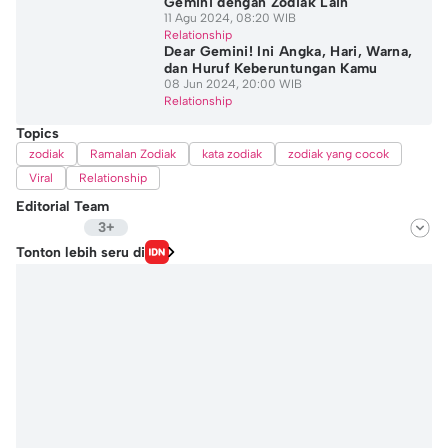
Gemini dengan Zodiak Lain
11 Agu 2024, 08:20 WIB
Relationship
Dear Gemini! Ini Angka, Hari, Warna,
dan Huruf Keberuntungan Kamu
08 Jun 2024, 20:00 WIB
Relationship
Topics
zodiak
Ramalan Zodiak
kata zodiak
zodiak yang cocok
Viral
Relationship
Editorial Team
3+
Editor
Tonton lebih seru di
Natalia Adinda
Editor
Nafi Khoiriyah
Editor
Windari Subangkit