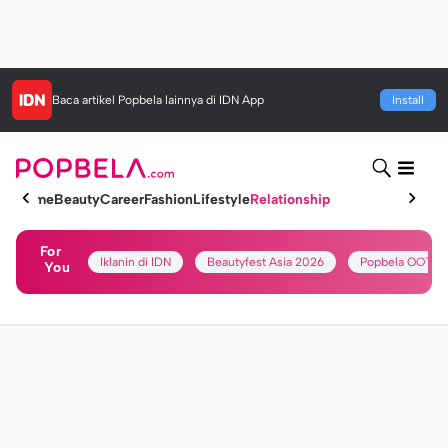
Baca artikel
Popbela
lainnya di IDN App
Install
Home
Beauty
Career
Fashion
Lifestyle
Relationship
For
Iklanin di IDN
Beautyfest Asia 2026
Popbela OOTD
You